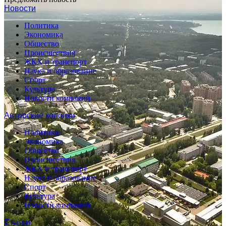
Новости
Политика
Экономика
Общество
Происшествия
ЖКХ и транспорт
Наука и образование
Спорт
Культура
Новости компаний
Авторские колонки
Политика
Экономика
Общество
Происшествия
ЖКХ и транспорт
Наука и образование
Спорт
Культура
Новости компаний
Статьи