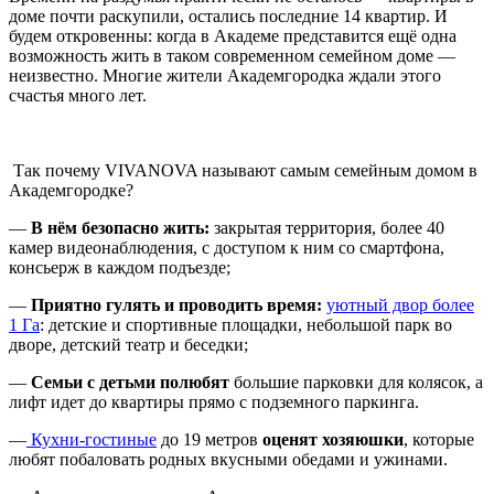
доме почти раскупили, остались последние 14 квартир. И
будем откровенны: когда в Академе представится ещё одна
возможность жить в таком современном семейном доме —
неизвестно. Многие жители Академгородка ждали этого
счастья много лет.
Так почему VIVANOVA называют самым семейным домом в
Академгородке?
—
В нём безопасно жить:
закрытая территория, более 40
камер видеонаблюдения, с доступом к ним со смартфона,
консьерж в каждом подъезде;
—
Приятно гулять и проводить время:
уютный двор более
1 Га
: детские и спортивные площадки, небольшой парк во
дворе, детский театр и беседки;
—
Семьи с детьми полюбят
большие парковки для колясок, а
лифт идет до квартиры прямо с подземного паркинга.
—
Кухни-гостиные
до 19 метров
оценят хозяюшки
, которые
любят побаловать родных вкусными обедами и ужинами.