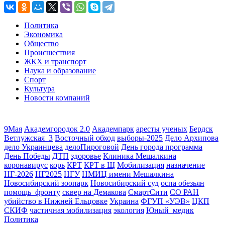
Политика
Экономика
Общество
Происшествия
ЖКХ и транспорт
Наука и образование
Спорт
Культура
Новости компаний
9Мая
Академгородок 2.0
Академпарк
аресты ученых
Бердск
Ветлужская_3
Восточный обход
выборы-2025
Дело Архипова
дело Украинцева
делоПироговой
День города программа
День Победы
ДТП
здоровье
Клиника Мешалкина
коронавирус
корь
КРТ
КРТ в Щ
Мобилизация
назначение
НГ-2026
НГ2025
НГУ
НМИЦ имени Мешалкина
Новосибирский зоопарк
Новосибирский суд
оспа обезьян
помощь_фронту
сквер на Демакова
СмартСити
СО РАН
убийство в Нижней Ельцовке
Украина
ФГУП «УЭВ»
ЦКП
СКИФ
частичная мобилизация
экология
Юный_медик
Политика