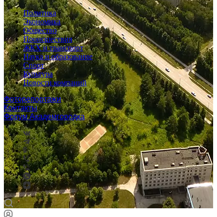
Политика
Экономика
Общество
Происшествия
ЖКХ и транспорт
Наука и образование
Спорт
Культура
Новости компаний
Фоторепортажи
Контакты
Форум Академгородка