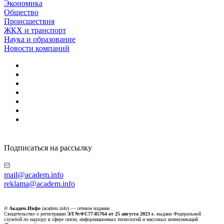
Экономика
Общество
Происшествия
ЖКХ и транспорт
Наука и образование
Новости компаний
Подписаться на рассылку
mail@academ.info
reklama@academ.info
© Академ.Инфо
(academ.info) — сетевое издание.
Свидетельство о регистрации
ЭЛ №ФС77-85764 от 25 августа 2023 г.
выдано Федеральной
службой по надзору в сфере связи, информационных технологий и массовых коммуникаций