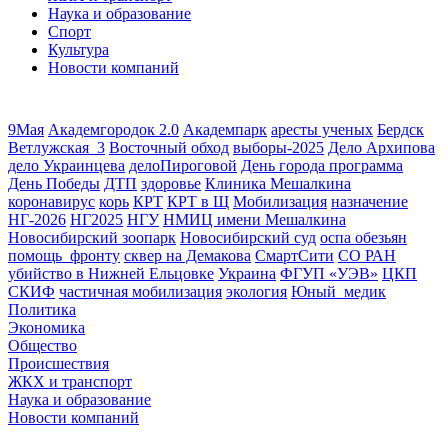
Наука и образование
Спорт
Культура
Новости компаний
9Мая
Академгородок 2.0
Академпарк
аресты ученых
Бердск
Ветлужская_3
Восточный обход
выборы-2025
Дело Архипова
дело Украинцева
делоПироговой
День города программа
День Победы
ДТП
здоровье
Клиника Мешалкина
коронавирус
корь
КРТ
КРТ в Щ
Мобилизация
назначение
НГ-2026
НГ2025
НГУ
НМИЦ имени Мешалкина
Новосибирский зоопарк
Новосибирский суд
оспа обезьян
помощь_фронту
сквер на Демакова
СмартСити
СО РАН
убийство в Нижней Ельцовке
Украина
ФГУП «УЭВ»
ЦКП
СКИФ
частичная мобилизация
экология
Юный_медик
Политика
Экономика
Общество
Происшествия
ЖКХ и транспорт
Наука и образование
Новости компаний