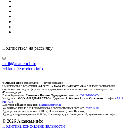
Подписаться на рассылку
mail@academ.info
reklama@academ.info
© Академ.Инфо
(academ.info) — сетевое издание.
Свидетельство о регистрации
ЭЛ №ФС77-85764 от 25 августа 2023 г.
выдано Федеральной
службой по надзору в сфере связи, информационных технологий и массовых коммуникаций
(Роскомнадзор).
Главный редактор:
Сысолина Полина Эдуардовна
, телефон
+7-913-760-0689
Учредитель:
ООО «МЕДИАРЕСУРС»
. Директор:
Байжанов Ерлан Омарович
, телефон
+7-913
915-7036
Электронный адрес редакции:
academinfo@list.ru
Контактные данные для Роскомнадзора и государственных органов:
irex@list.ru
Адрес редакции фактический: 630117, Новосибирск, улица Полевая, 3
Адрес для корреспонденции: 630055, Новосибирск, ул. Разъездная, 10, цокольный этаж, офис 5.
© 2026 Академ.инфо
Политика конфиденциальности