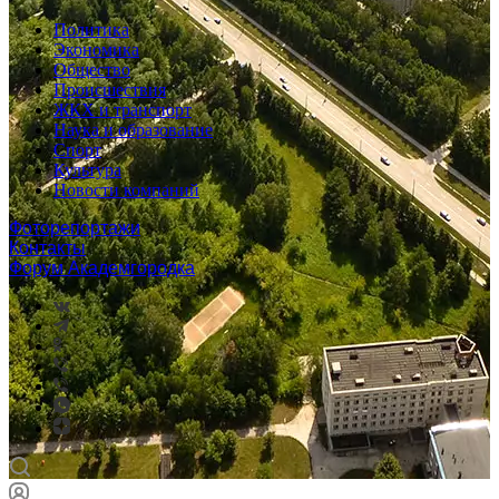
Политика
Экономика
Общество
Происшествия
ЖКХ и транспорт
Наука и образование
Спорт
Культура
Новости компаний
Фоторепортажи
Контакты
Форум Академгородка