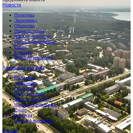
Новости
Политика
Экономика
Общество
Происшествия
ЖКХ и транспорт
Наука и образование
Спорт
Культура
Новости компаний
Авторские колонки
Политика
Экономика
Общество
Происшествия
ЖКХ и транспорт
Наука и образование
Спорт
Культура
Новости компаний
Статьи