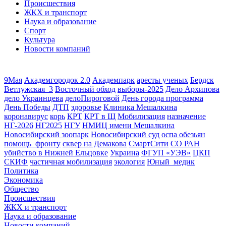
Происшествия
ЖКХ и транспорт
Наука и образование
Спорт
Культура
Новости компаний
9Мая
Академгородок 2.0
Академпарк
аресты ученых
Бердск
Ветлужская_3
Восточный обход
выборы-2025
Дело Архипова
дело Украинцева
делоПироговой
День города программа
День Победы
ДТП
здоровье
Клиника Мешалкина
коронавирус
корь
КРТ
КРТ в Щ
Мобилизация
назначение
НГ-2026
НГ2025
НГУ
НМИЦ имени Мешалкина
Новосибирский зоопарк
Новосибирский суд
оспа обезьян
помощь_фронту
сквер на Демакова
СмартСити
СО РАН
убийство в Нижней Ельцовке
Украина
ФГУП «УЭВ»
ЦКП
СКИФ
частичная мобилизация
экология
Юный_медик
Политика
Экономика
Общество
Происшествия
ЖКХ и транспорт
Наука и образование
Новости компаний