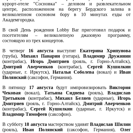
курорт-отеле "Сосновка" ‪– деловом и развлекательном
центре, расположенном на берегу Бердского залива в
великолепном сосновом бору в 10 минутах езды от
Академгородка.
В свой День рождения Lobby Bar приготовил подарок и
посетителям ‪– великолепную джазовую программу,
состоящую из трех концертов.
В четверг
16 августа
выступят
Екатерина Хрипунова
(труба),
Михаил Панарин
(гитара),
Владимир Дружинин
(контрабас),
Игорь Дмитриев
(рояль, г. Горно-Алтайск),
Дмитрий Аверченков
(контрабас),
Сергей Кушилкин
(ударные, г. Иркутск),
Наталья Соболева
(вокал) и
Иван
Полянский
(саксофон, Германия).
В пятницу
17 августа
будут импровизировать
Виктория
Чековая
(вокал),
Татьяна Сиднева
(рояль),
Владислав
Третьяков
(контрабас),
Михаил Беляев
(ударные),
Игорь
Дмитриев
(рояль, г. Горно-Алтайск),
Дмитрий Аверченков
(контрабас),
Сергей Кушилкин
(ударные, г. Иркутск) и
Владимир Тимофеев
(саксофон).
В субботу
18 августа
мастерством удивят
Владислав Шилин
(рояль),
Иван Полянский
(саксофон, Германия),
Олег