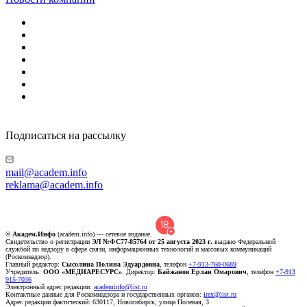
Подписаться на рассылку
mail@academ.info
reklama@academ.info
© Академ.Инфо
(academ.info) — сетевое издание.
Свидетельство о регистрации
ЭЛ №ФС77-85764 от 25 августа 2023 г.
выдано Федеральной
службой по надзору в сфере связи, информационных технологий и массовых коммуникаций
(Роскомнадзор).
Главный редактор:
Сысолина Полина Эдуардовна
, телефон
+7-913-760-0689
Учредитель:
ООО «МЕДИАРЕСУРС»
. Директор:
Байжанов Ерлан Омарович
, телефон
+7-913
915-7036
Электронный адрес редакции:
academinfo@list.ru
Контактные данные для Роскомнадзора и государственных органов:
irex@list.ru
Адрес редакции фактический: 630117, Новосибирск, улица Полевая, 3