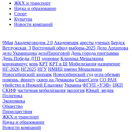
ЖКХ и транспорт
Наука и образование
Спорт
Культура
Новости компаний
9Мая
Академгородок 2.0
Академпарк
аресты ученых
Бердск
Ветлужская_3
Восточный обход
выборы-2025
Дело Архипова
дело Украинцева
делоПироговой
День города программа
День Победы
ДТП
здоровье
Клиника Мешалкина
коронавирус
корь
КРТ
КРТ в Щ
Мобилизация
назначение
НГ-2026
НГ2025
НГУ
НМИЦ имени Мешалкина
Новосибирский зоопарк
Новосибирский суд
оспа обезьян
помощь_фронту
сквер на Демакова
СмартСити
СО РАН
убийство в Нижней Ельцовке
Украина
ФГУП «УЭВ»
ЦКП
СКИФ
частичная мобилизация
экология
Юный_медик
Политика
Экономика
Общество
Происшествия
ЖКХ и транспорт
Наука и образование
Новости компаний