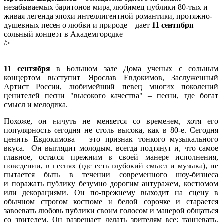
незабываемых баритонов мира, любимец публики 80-тых и
живая легенда эпохи интеллигентной романтики, протяжно-
душевных песен о любви и природе – дает
11 сентября
сольный концерт в Академгородке
/>
11 сентября
в Большом зале Дома ученых с сольным
концертом выступит Ярослав Евдокимов, Заслуженный
Артист России, любимейший певец многих поколений
ценителей песни "высокого качества" – песни, где богат
смысл и мелодика.
Похоже, он ничуть не меняется со временем, хотя его
популярность сегодня не столь высока, как в 80-е. Сегодня
ценить Евдокимова – это признак тонкого музыкального
вкуса. Он выглядит молодым, всегда подтянут и, что самое
главное, остался прежним в своей манере исполнения,
поведении, в песнях (где есть глубокий смысл и музыка), не
пытается быть в течении современного шоу-бизнеса
и поражать публику безумно дорогим антуражем, костюмом
или декорациями. Он по-прежнему выходит на сцену в
обычном строгом костюме и белой сорочке и старается
завоевать любовь публики своим голосом и манерой общаться
со зрителем. Он разрешает делать зрителям все: танцевать,