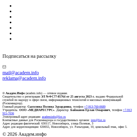
Подписаться на рассылку
mail@academ.info
reklama@academ.info
© Академ.Инфо
(academ.info) — сетевое издание.
Свидетельство о регистрации
ЭЛ №ФС77-85764 от 25 августа 2023 г.
выдано Федеральной
службой по надзору в сфере связи, информационных технологий и массовых коммуникаций
(Роскомнадзор).
Главный редактор:
Сысолина Полина Эдуардовна
, телефон
+7-913-760-0689
Учредитель:
ООО «МЕДИАРЕСУРС»
. Директор:
Байжанов Ерлан Омарович
, телефон
+7-913
915-7036
Электронный адрес редакции:
academinfo@list.ru
Контактные данные для Роскомнадзора и государственных органов:
irex@list.ru
Адрес редакции фактический: 630117, Новосибирск, улица Полевая, 3
Адрес для корреспонденции: 630055, Новосибирск, ул. Разъездная, 10, цокольный этаж, офис 5.
© 2026 Академ.инфо