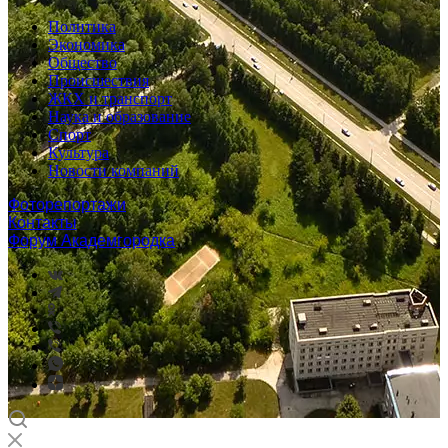
Политика
Экономика
Общество
Происшествия
ЖКХ и транспорт
Наука и образование
Спорт
Культура
Новости компаний
Фоторепортажи
Контакты
Форум Академгородка