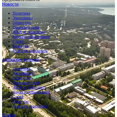
Новости
Политика
Экономика
Общество
Происшествия
ЖКХ и транспорт
Наука и образование
Спорт
Культура
Новости компаний
Авторские колонки
Политика
Экономика
Общество
Происшествия
ЖКХ и транспорт
Наука и образование
Спорт
Культура
Новости компаний
Статьи