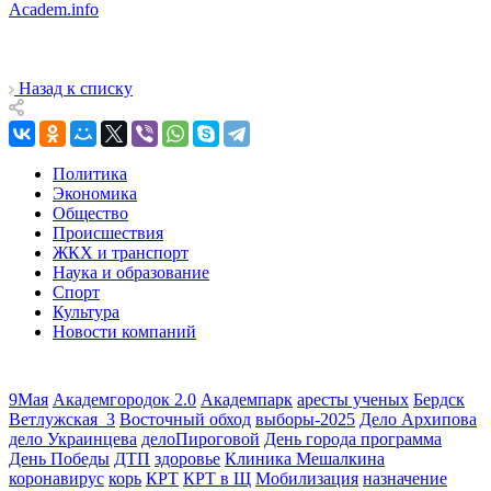
Academ.info
Назад к списку
Политика
Экономика
Общество
Происшествия
ЖКХ и транспорт
Наука и образование
Спорт
Культура
Новости компаний
9Мая
Академгородок 2.0
Академпарк
аресты ученых
Бердск
Ветлужская_3
Восточный обход
выборы-2025
Дело Архипова
дело Украинцева
делоПироговой
День города программа
День Победы
ДТП
здоровье
Клиника Мешалкина
коронавирус
корь
КРТ
КРТ в Щ
Мобилизация
назначение