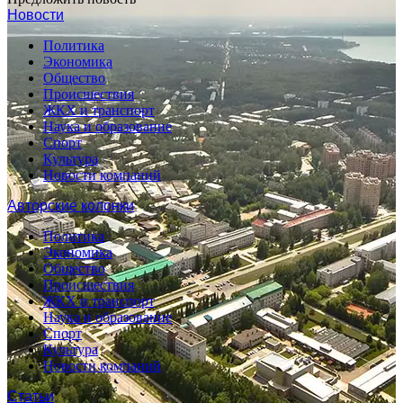
Новости
Политика
Экономика
Общество
Происшествия
ЖКХ и транспорт
Наука и образование
Спорт
Культура
Новости компаний
Авторские колонки
Политика
Экономика
Общество
Происшествия
ЖКХ и транспорт
Наука и образование
Спорт
Культура
Новости компаний
Статьи