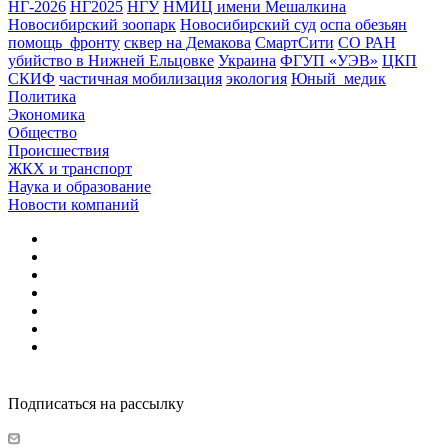
НГ-2026
НГ2025
НГУ
НМИЦ имени Мешалкина
Новосибирский зоопарк
Новосибирский суд
оспа обезьян
помощь_фронту
сквер на Демакова
СмартСити
СО РАН
убийство в Нижней Ельцовке
Украина
ФГУП «УЭВ»
ЦКП
СКИФ
частичная мобилизация
экология
Юный_медик
Политика
Экономика
Общество
Происшествия
ЖКХ и транспорт
Наука и образование
Новости компаний
Подписаться на рассылку