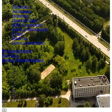
Политика
Экономика
Общество
Происшествия
ЖКХ и транспорт
Наука и образование
Спорт
Культура
Новости компаний
Фоторепортажи
Контакты
Форум Академгородка