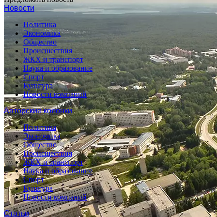
Новости
Политика
Экономика
Общество
Происшествия
ЖКХ и транспорт
Наука и образование
Спорт
Культура
Новости компаний
Авторские колонки
Политика
Экономика
Общество
Происшествия
ЖКХ и транспорт
Наука и образование
Спорт
Культура
Новости компаний
Статьи