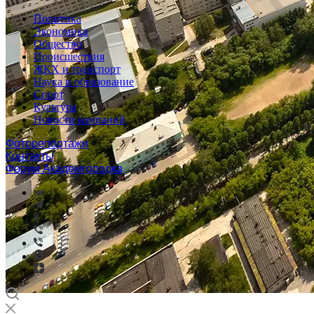
Политика
Экономика
Общество
Происшествия
ЖКХ и транспорт
Наука и образование
Спорт
Культура
Новости компаний
Фоторепортажи
Контакты
Форум Академгородка