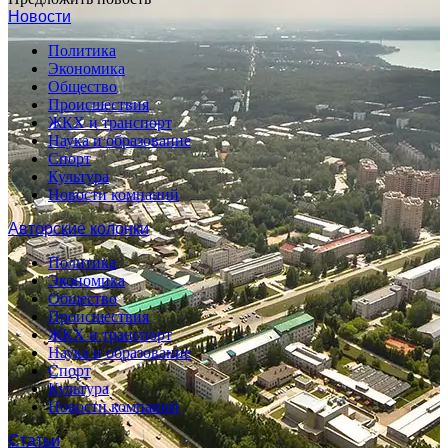
Новости
Политика
Экономика
Общество
Происшествия
ЖКХ и транспорт
Наука и образование
Спорт
Культура
Новости компаний
Авторские колонки
Политика
Экономика
Общество
Происшествия
ЖКХ и транспорт
Наука и образование
Спорт
Культура
Новости компаний
Статьи