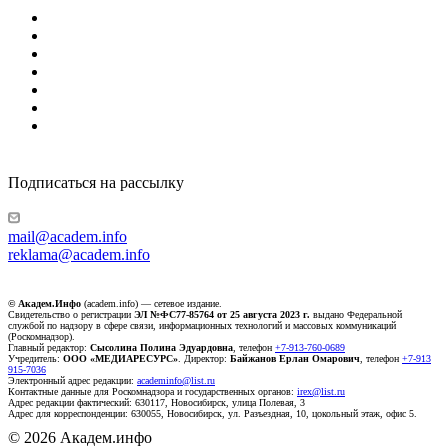
Подписаться на рассылку
mail@academ.info
reklama@academ.info
© Академ.Инфо
(academ.info) — сетевое издание.
Свидетельство о регистрации
ЭЛ №ФС77-85764 от 25 августа 2023 г.
выдано Федеральной
службой по надзору в сфере связи, информационных технологий и массовых коммуникаций
(Роскомнадзор).
Главный редактор:
Сысолина Полина Эдуардовна
, телефон
+7-913-760-0689
Учредитель:
ООО «МЕДИАРЕСУРС»
. Директор:
Байжанов Ерлан Омарович
, телефон
+7-913
915-7036
Электронный адрес редакции:
academinfo@list.ru
Контактные данные для Роскомнадзора и государственных органов:
irex@list.ru
Адрес редакции фактический: 630117, Новосибирск, улица Полевая, 3
Адрес для корреспонденции: 630055, Новосибирск, ул. Разъездная, 10, цокольный этаж, офис 5.
© 2026 Академ.инфо