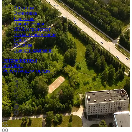
Политика
Экономика
Общество
Происшествия
ЖКХ и транспорт
Наука и образование
Спорт
Культура
Новости компаний
Фоторепортажи
Контакты
Форум Академгородка