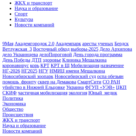
ЖКХ и транспорт
Наука и образование
Спорт
Культура
Новости компаний
9Мая
Академгородок 2.0
Академпарк
аресты ученых
Бердск
Ветлужская_3
Восточный обход
выборы-2025
Дело Архипова
дело Украинцева
делоПироговой
День города программа
День Победы
ДТП
здоровье
Клиника Мешалкина
коронавирус
корь
КРТ
КРТ в Щ
Мобилизация
назначение
НГ-2026
НГ2025
НГУ
НМИЦ имени Мешалкина
Новосибирский зоопарк
Новосибирский суд
оспа обезьян
помощь_фронту
сквер на Демакова
СмартСити
СО РАН
убийство в Нижней Ельцовке
Украина
ФГУП «УЭВ»
ЦКП
СКИФ
частичная мобилизация
экология
Юный_медик
Политика
Экономика
Общество
Происшествия
ЖКХ и транспорт
Наука и образование
Новости компаний