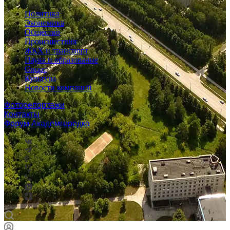
Политика
Экономика
Общество
Происшествия
ЖКХ и транспорт
Наука и образование
Спорт
Культура
Новости компаний
Фоторепортажи
Контакты
Форум Академгородка