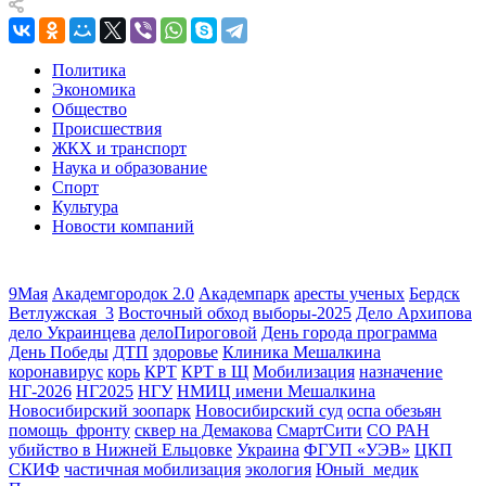
Политика
Экономика
Общество
Происшествия
ЖКХ и транспорт
Наука и образование
Спорт
Культура
Новости компаний
9Мая
Академгородок 2.0
Академпарк
аресты ученых
Бердск
Ветлужская_3
Восточный обход
выборы-2025
Дело Архипова
дело Украинцева
делоПироговой
День города программа
День Победы
ДТП
здоровье
Клиника Мешалкина
коронавирус
корь
КРТ
КРТ в Щ
Мобилизация
назначение
НГ-2026
НГ2025
НГУ
НМИЦ имени Мешалкина
Новосибирский зоопарк
Новосибирский суд
оспа обезьян
помощь_фронту
сквер на Демакова
СмартСити
СО РАН
убийство в Нижней Ельцовке
Украина
ФГУП «УЭВ»
ЦКП
СКИФ
частичная мобилизация
экология
Юный_медик