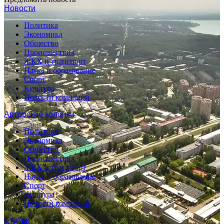
Новости
Политика
Экономика
Общество
Происшествия
ЖКХ и транспорт
Наука и образование
Спорт
Культура
Новости компаний
Авторские колонки
Политика
Экономика
Общество
Происшествия
ЖКХ и транспорт
Наука и образование
Спорт
Культура
Новости компаний
Статьи