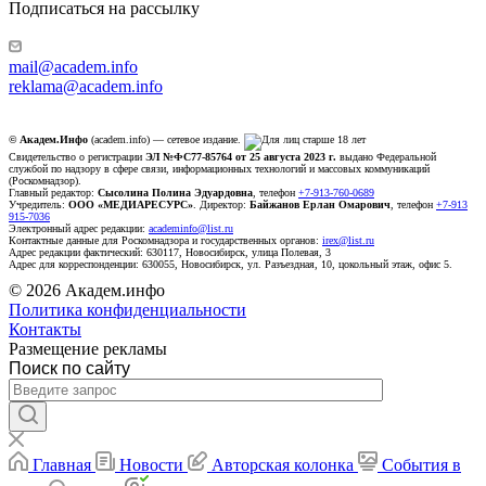
Подписаться на рассылку
mail@academ.info
reklama@academ.info
© Академ.Инфо
(academ.info) — сетевое издание.
Свидетельство о регистрации
ЭЛ №ФС77-85764 от 25 августа 2023 г.
выдано Федеральной
службой по надзору в сфере связи, информационных технологий и массовых коммуникаций
(Роскомнадзор).
Главный редактор:
Сысолина Полина Эдуардовна
, телефон
+7-913-760-0689
Учредитель:
ООО «МЕДИАРЕСУРС»
. Директор:
Байжанов Ерлан Омарович
, телефон
+7-913
915-7036
Электронный адрес редакции:
academinfo@list.ru
Контактные данные для Роскомнадзора и государственных органов:
irex@list.ru
Адрес редакции фактический: 630117, Новосибирск, улица Полевая, 3
Адрес для корреспонденции: 630055, Новосибирск, ул. Разъездная, 10, цокольный этаж, офис 5.
© 2026 Академ.инфо
Политика конфиденциальности
Контакты
Размещение рекламы
Поиск по сайту
Главная
Новости
Авторская колонка
События в