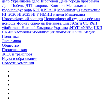
дело Украинцева
делоПироговой
День города программа
День Победы
ДТП
здоровье
Клиника Мешалкина
коронавирус
корь
КРТ
КРТ в Щ
Мобилизация
назначение
НГ-2026
НГ2025
НГУ
НМИЦ имени Мешалкина
Новосибирский зоопарк
Новосибирский суд
оспа обезьян
помощь_фронту
сквер на Демакова
СмартСити
СО РАН
убийство в Нижней Ельцовке
Украина
ФГУП «УЭВ»
ЦКП
СКИФ
частичная мобилизация
экология
Юный_медик
Политика
Экономика
Общество
Происшествия
ЖКХ и транспорт
Наука и образование
Новости компаний