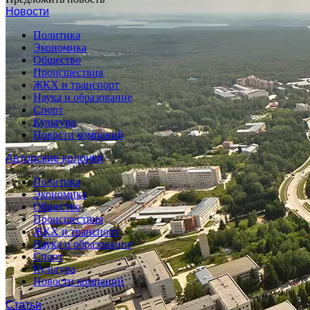
Новости
Политика
Экономика
Общество
Происшествия
ЖКХ и транспорт
Наука и образование
Спорт
Культура
Новости компаний
Авторские колонки
Политика
Экономика
Общество
Происшествия
ЖКХ и транспорт
Наука и образование
Спорт
Культура
Новости компаний
Статьи