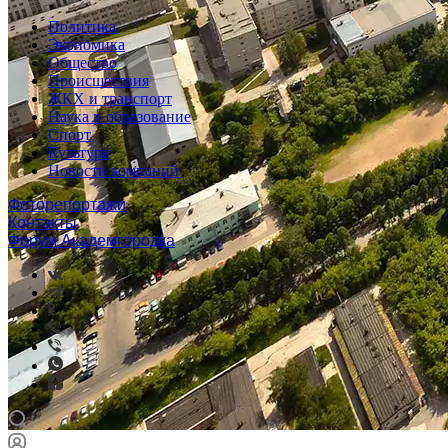
Политика
Экономика
Общество
Происшествия
ЖКХ и транспорт
Наука и образование
Спорт
Культура
Новости компаний
Фоторепортажи
Контакты
Форум Академгородка