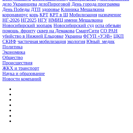
дело Украинцева
делоПироговой
День города программа
День Победы
ДТП
здоровье
Клиника Мешалкина
коронавирус
корь
КРТ
КРТ в Щ
Мобилизация
назначение
НГ-2026
НГ2025
НГУ
НМИЦ имени Мешалкина
Новосибирский зоопарк
Новосибирский суд
оспа обезьян
помощь_фронту
сквер на Демакова
СмартСити
СО РАН
убийство в Нижней Ельцовке
Украина
ФГУП «УЭВ»
ЦКП
СКИФ
частичная мобилизация
экология
Юный_медик
Политика
Экономика
Общество
Происшествия
ЖКХ и транспорт
Наука и образование
Новости компаний