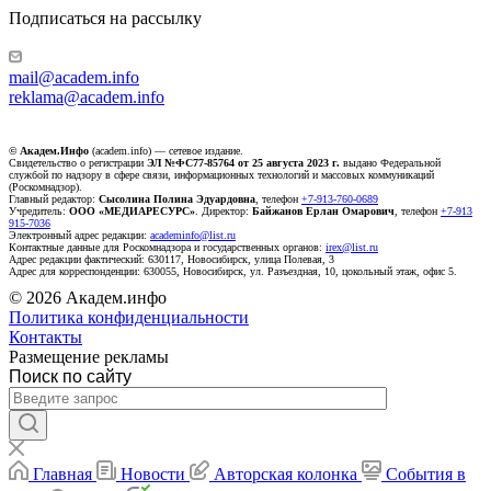
Подписаться на рассылку
mail@academ.info
reklama@academ.info
© Академ.Инфо
(academ.info) — сетевое издание.
Свидетельство о регистрации
ЭЛ №ФС77-85764 от 25 августа 2023 г.
выдано Федеральной
службой по надзору в сфере связи, информационных технологий и массовых коммуникаций
(Роскомнадзор).
Главный редактор:
Сысолина Полина Эдуардовна
, телефон
+7-913-760-0689
Учредитель:
ООО «МЕДИАРЕСУРС»
. Директор:
Байжанов Ерлан Омарович
, телефон
+7-913
915-7036
Электронный адрес редакции:
academinfo@list.ru
Контактные данные для Роскомнадзора и государственных органов:
irex@list.ru
Адрес редакции фактический: 630117, Новосибирск, улица Полевая, 3
Адрес для корреспонденции: 630055, Новосибирск, ул. Разъездная, 10, цокольный этаж, офис 5.
© 2026 Академ.инфо
Политика конфиденциальности
Контакты
Размещение рекламы
Поиск по сайту
Главная
Новости
Авторская колонка
События в