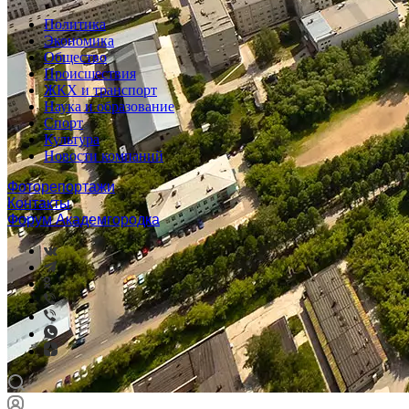
Политика
Экономика
Общество
Происшествия
ЖКХ и транспорт
Наука и образование
Спорт
Культура
Новости компаний
Фоторепортажи
Контакты
Форум Академгородка