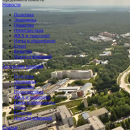
Новости
Политика
Экономика
Общество
Происшествия
ЖКХ и транспорт
Наука и образование
Спорт
Культура
Новости компаний
Авторские колонки
Политика
Экономика
Общество
Происшествия
ЖКХ и транспорт
Наука и образование
Спорт
Культура
Новости компаний
Статьи