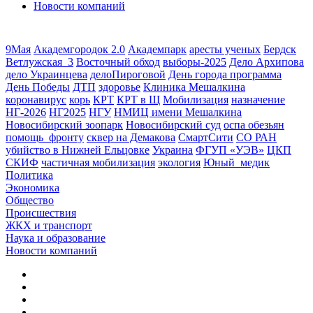
Новости компаний
9Мая
Академгородок 2.0
Академпарк
аресты ученых
Бердск
Ветлужская_3
Восточный обход
выборы-2025
Дело Архипова
дело Украинцева
делоПироговой
День города программа
День Победы
ДТП
здоровье
Клиника Мешалкина
коронавирус
корь
КРТ
КРТ в Щ
Мобилизация
назначение
НГ-2026
НГ2025
НГУ
НМИЦ имени Мешалкина
Новосибирский зоопарк
Новосибирский суд
оспа обезьян
помощь_фронту
сквер на Демакова
СмартСити
СО РАН
убийство в Нижней Ельцовке
Украина
ФГУП «УЭВ»
ЦКП
СКИФ
частичная мобилизация
экология
Юный_медик
Политика
Экономика
Общество
Происшествия
ЖКХ и транспорт
Наука и образование
Новости компаний