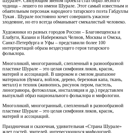
Шурале». Связующим звеном проекта стал образ лесного
чудища – лешего по имени Шурале. Этот самый известным и
обаятельным персонаж народного татарского поэта Габдуллы
Тукая . Шурале постоянно хочет совершить ужасное
злодеяние, но его всегда обманывает смекалистый человеко.
Художники из разных городов России – Благовещенска и
Елабуги, Казани и Набережных Челнов, Москвы и Омска,
Санкт-Петербурга и Уфы – представили более 100
интерпретаций образа вездесущего героя татарского
фольклора.
Многоликий, многогранный, слепленный в разнообразной
пластике Шурале – это целая симфония ликов, красок,
материй и ассоциаций. В широком и смелом диапазоне
материалов (бумага, войлок, дерево, березовая капа, ткань,
металл) и техник (живопись, рисунок пером, пастель,
линогравюра, фотоколлаж, инсталляция и др.) представлен
выпуклый образ национального фольклора и мифологии.
Многоликий, многогранный, слепленный в разнообразной
пластике Шурале – это целая симфония ликов, красок,
материй и ассоциаций.
Праздничная и сказочная, удивительная «Страна Шурале»
ждет гостей, зрителей, интересующихся мифологией,