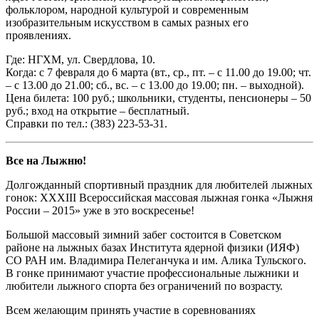
фольклором, народной культурой и современным
изобразительным искусством в самых разных его
проявлениях.
Где: НГХМ, ул. Свердлова, 10.
Когда: с 7 февраля до 6 марта (вт., ср., пт. – с 11.00 до 19.00; чт.
– с 13.00 до 21.00; сб., вс. – с 13.00 до 19.00; пн. – выходной).
Цена билета: 100 руб.; школьники, студенты, пенсионеры – 50
руб.; вход на открытие – бесплатный.
Справки по тел.: (383) 223-53-31.
Все на Лыжню!
Долгожданный спортивный праздник для любителей лыжных
гонок: XXXIII Всероссийская массовая лыжная гонка «Лыжня
России – 2015» уже в это воскресенье!
Большой массовый зимний забег состоится в Советском
районе на лыжных базах Института ядерной физики (ИЯФ)
СО РАН им. Владимира Пелеганчука и им. Алика Тульского.
В гонке принимают участие профессиональные лыжники и
любители лыжного спорта без ограничений по возрасту.
Всем желающим принять участие в соревнованиях