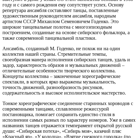
году и с самого рождения ему сопутствует успех. Основу
репертуара ансамбля составляют танцы, поставленные
художественным руководителем ансамбля, народным
артистом СССР Михаилом Семеновичем Годенко. Это
широкие танцевальные полотна с многоэпизодным
построением, созданные на основе сибирского фольклора, а
также современной танцевальной пластики.
Ансамбль, созданный М. Годенко, не похож ни на один
коллектив нашей страны. Стремительные темпы,
своеобразная манера исполнения сибирских танцев, удаль и
задор, характерность образов и музыкальных движений –
отличительные особенности творческого коллектива.
Концерты коллектива – законченные хореографические
спектакли, в которых ярко выражены музыкальность,
точность движений, разнообразность рисунков,
содержательность и высокое исполнительское мастерство.
Тонкое хореографическое соединение старинных хороводов с
современными танцами, сплавленное режиссурой
постановщика, помогает сохранить единство стиля в
исполнении самых разных по характеру номеров. Уже в самих
названиях танцев отражается темперамент открытой русской
души: «Сибирская потеха», «Сибирь моя», казачий пляс
«Красный яр», «У колодца», «Взятие снежного городка» (по