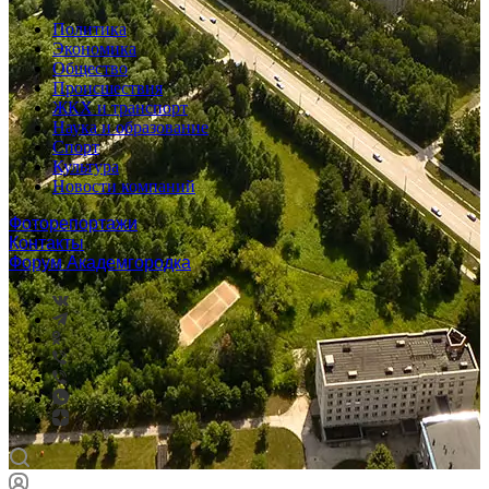
Политика
Экономика
Общество
Происшествия
ЖКХ и транспорт
Наука и образование
Спорт
Культура
Новости компаний
Фоторепортажи
Контакты
Форум Академгородка