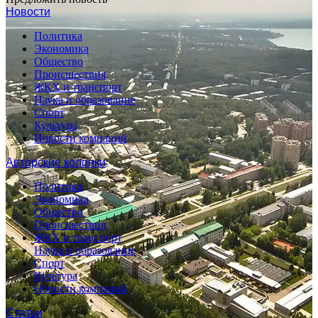
Новости
Политика
Экономика
Общество
Происшествия
ЖКХ и транспорт
Наука и образование
Спорт
Культура
Новости компаний
Авторские колонки
Политика
Экономика
Общество
Происшествия
ЖКХ и транспорт
Наука и образование
Спорт
Культура
Новости компаний
Статьи