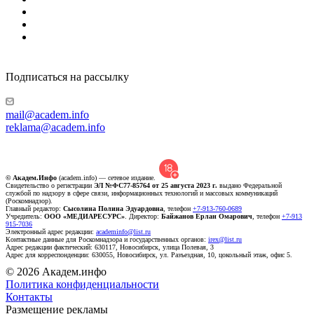
Подписаться на рассылку
mail@academ.info
reklama@academ.info
© Академ.Инфо
(academ.info) — сетевое издание.
Свидетельство о регистрации
ЭЛ №ФС77-85764 от 25 августа 2023 г.
выдано Федеральной
службой по надзору в сфере связи, информационных технологий и массовых коммуникаций
(Роскомнадзор).
Главный редактор:
Сысолина Полина Эдуардовна
, телефон
+7-913-760-0689
Учредитель:
ООО «МЕДИАРЕСУРС»
. Директор:
Байжанов Ерлан Омарович
, телефон
+7-913
915-7036
Электронный адрес редакции:
academinfo@list.ru
Контактные данные для Роскомнадзора и государственных органов:
irex@list.ru
Адрес редакции фактический: 630117, Новосибирск, улица Полевая, 3
Адрес для корреспонденции: 630055, Новосибирск, ул. Разъездная, 10, цокольный этаж, офис 5.
© 2026 Академ.инфо
Политика конфиденциальности
Контакты
Размещение рекламы