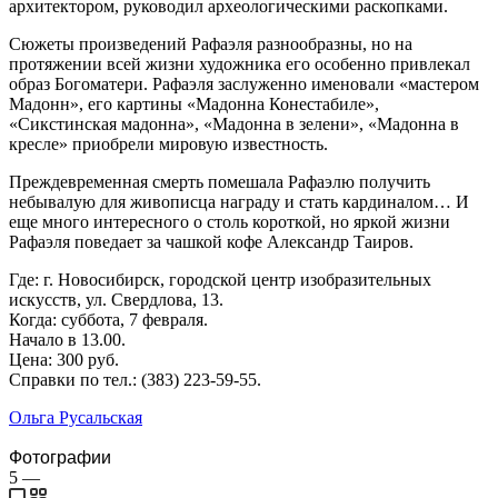
архитектором, руководил археологическими раскопками.
Сюжеты произведений Рафаэля разнообразны, но на
протяжении всей жизни художника его особенно привлекал
образ Богоматери. Рафаэля заслуженно именовали «мастером
Мадонн», его картины «Мадонна Конестабиле»,
«Сикстинская мадонна», «Мадонна в зелени», «Мадонна в
кресле» приобрели мировую известность.
Преждевременная смерть помешала Рафаэлю получить
небывалую для живописца награду и стать кардиналом… И
еще много интересного о столь короткой, но яркой жизни
Рафаэля поведает за чашкой кофе Александр Таиров.
Где: г. Новосибирск, городской центр изобразительных
искусств, ул. Свердлова, 13.
Когда: суббота, 7 февраля.
Начало в 13.00.
Цена: 300 руб.
Справки по тел.: (383) 223-59-55.
Ольга Русальская
Фотографии
5
—