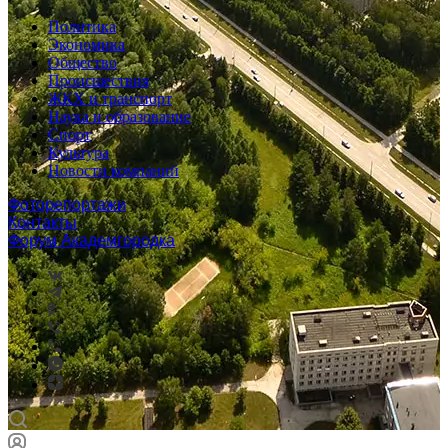
Политика
Экономика
Общество
Происшествия
ЖКХ и транспорт
Наука и образование
Спорт
Культура
Новости компаний
Фоторепортажи
Контакты
Форум Академгородка