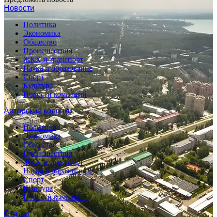
Новости
Политика
Экономика
Общество
Происшествия
ЖКХ и транспорт
Наука и образование
Спорт
Культура
Новости компаний
Авторские колонки
Политика
Экономика
Общество
Происшествия
ЖКХ и транспорт
Наука и образование
Спорт
Культура
Новости компаний
Статьи