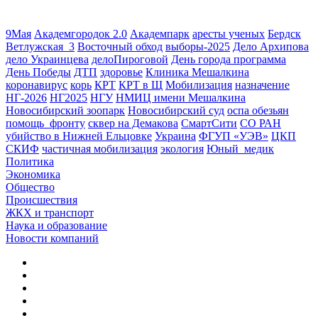
9Мая
Академгородок 2.0
Академпарк
аресты ученых
Бердск
Ветлужская_3
Восточный обход
выборы-2025
Дело Архипова
дело Украинцева
делоПироговой
День города программа
День Победы
ДТП
здоровье
Клиника Мешалкина
коронавирус
корь
КРТ
КРТ в Щ
Мобилизация
назначение
НГ-2026
НГ2025
НГУ
НМИЦ имени Мешалкина
Новосибирский зоопарк
Новосибирский суд
оспа обезьян
помощь_фронту
сквер на Демакова
СмартСити
СО РАН
убийство в Нижней Ельцовке
Украина
ФГУП «УЭВ»
ЦКП
СКИФ
частичная мобилизация
экология
Юный_медик
Политика
Экономика
Общество
Происшествия
ЖКХ и транспорт
Наука и образование
Новости компаний