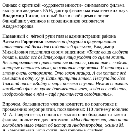
Однако с критикой «художественности» снимаемого фильма
выступил академик РАН, доктор физико-математических наук
Владимир Титов
, который был в своё время в числе
ближайших учеников и сподвижников основателя
Академгородка.
Названный с лёгкой руки главы администрации района
Алексея Гордиенко
«
ключевой фигурой в формировании
нравственной базы для создателей фильма
», Владимир
Михайлович поделился своим видением: «
Такие вещи следует
делать, когда все действующие лица уходят со сцены жизни.
Вы затрагиваете нравственные вопросы, связанные с людьми,
которых осталось мало, но которые ещё живы. Я отношусь к
этому очень осторожно. Это закон жанра. А вы хотите всё
смешать в одну кучу. Есть принципы этики. Неслучайно Лев
Толстой писал «Войну и мир» полвека спустя. Нельзя снимать
какой-либо фильм, кроме документального, когда все события,
изображённые в нём – ещё практически сегодняшние».
Впрочем, большинство членов комитета по подготовке и
проведению мероприятий, посвящённых 110-летнему юбилею
М. А. Лаврентьева, сошлись в мысли о необходимости такого
фильма, пользе его для потомков. «
Мы обнаружили, что наша
молодежь мало знает об истории Академгородка, жизни М.
А. Лаврентьева. Это факт, над которым следует