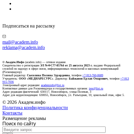
Подписаться на рассылку
mail@academ.info
reklama@academ.info
© Академ.Инфо
(academ.info) — сетевое издание.
Свидетельство о регистрации
ЭЛ №ФС77-85764 от 25 августа 2023 г.
выдано Федеральной
службой по надзору в сфере связи, информационных технологий и массовых коммуникаций
(Роскомнадзор).
Главный редактор:
Сысолина Полина Эдуардовна
, телефон
+7-913-760-0689
Учредитель:
ООО «МЕДИАРЕСУРС»
. Директор:
Байжанов Ерлан Омарович
, телефон
+7-913
915-7036
Электронный адрес редакции:
academinfo@list.ru
Контактные данные для Роскомнадзора и государственных органов:
irex@list.ru
Адрес редакции фактический: 630117, Новосибирск, улица Полевая, 3
Адрес для корреспонденции: 630055, Новосибирск, ул. Разъездная, 10, цокольный этаж, офис 5.
© 2026 Академ.инфо
Политика конфиденциальности
Контакты
Размещение рекламы
Поиск по сайту