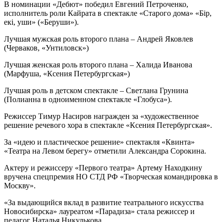
В номинации «Дебют» победил Евгений Петроченко,
исполнитель роли Кайрата в спектакле «Старого дома» «Бiр,
екi, уши» («Беруши»).
Лучшая мужская роль второго плана – Андрей Яковлев
(Черваков, «Унтиловск»)
Лучшая женская роль второго плана – Халида Иванова
(Марфуша, «Ксения Петербургская»)
Лучшая роль в детском спектакле – Светлана Грунина
(Полианна в одноименном спектакле «Глобуса»).
Режиссер Тимур Насиров награжден за «художественное
решение речевого хора в спектакле «Ксения Петербургская».
За «идею и пластическое решение» спектакля «Квинта»
«Театра на Левом берегу» отметили Александра Сорокина.
Актеру и режиссеру «Первого театра» Артему Находкину
вручена спецпремия НО СТД РФ «Творческая командировка в
Москву».
«За выдающийся вклад в развитие театрального искусства
Новосибирска» лауреатом «Парадиза» стала режиссер и
педагог Наталья Никулькова.