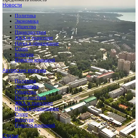
Новости
Политика
Экономика
Общество
Происшествия
ЖКХ и транспорт
Наука и образование
Спорт
Культура
Новости компаний
Авторские колонки
Политика
Экономика
Общество
Происшествия
ЖКХ и транспорт
Наука и образование
Спорт
Культура
Новости компаний
Статьи