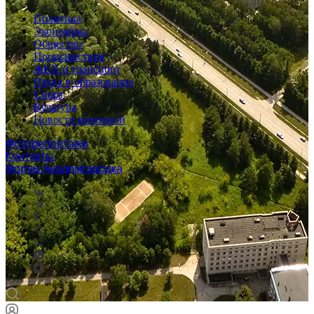
Политика
Экономика
Общество
Происшествия
ЖКХ и транспорт
Наука и образование
Спорт
Культура
Новости компаний
Фоторепортажи
Контакты
Форум Академгородка