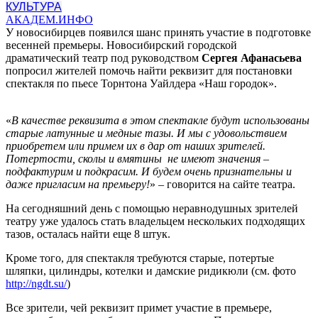
КУЛЬТУРА
АКАДЕМ.ИНФО
У новосибирцев появился шанс принять участие в подготовке
весенней премьеры. Новосибирский городской
драматический театр под руководством
Сергея Афанасьева
попросил жителей помочь найти реквизит для постановки
спектакля по пьесе Торнтона Уайлдера «Наш городок».
«
В качестве реквизита в этом спектакле будут использованы
старые латунные и медные тазы. И мы с удовольствием
приобретем или примем их в дар от наших зрителей.
Потертости, сколы и вмятины не имеют значения –
подфактурим и подкрасим. И будем очень признательны и
даже пригласим на премьеру!
» – говорится на сайте театра.
На сегодняшний день с помощью неравнодушных зрителей
театру уже удалось стать владельцем нескольких подходящих
тазов, осталась найти еще 8 штук.
Кроме того, для спектакля требуются старые, потертые
шляпки, цилиндры, котелки и дамские ридикюли (см. фото
http://ngdt.su/
)
Все зрители, чей реквизит примет участие в премьере,