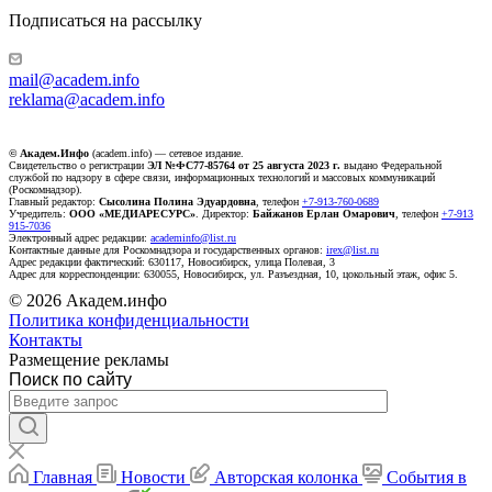
Подписаться на рассылку
mail@academ.info
reklama@academ.info
© Академ.Инфо
(academ.info) — сетевое издание.
Свидетельство о регистрации
ЭЛ №ФС77-85764 от 25 августа 2023 г.
выдано Федеральной
службой по надзору в сфере связи, информационных технологий и массовых коммуникаций
(Роскомнадзор).
Главный редактор:
Сысолина Полина Эдуардовна
, телефон
+7-913-760-0689
Учредитель:
ООО «МЕДИАРЕСУРС»
. Директор:
Байжанов Ерлан Омарович
, телефон
+7-913
915-7036
Электронный адрес редакции:
academinfo@list.ru
Контактные данные для Роскомнадзора и государственных органов:
irex@list.ru
Адрес редакции фактический: 630117, Новосибирск, улица Полевая, 3
Адрес для корреспонденции: 630055, Новосибирск, ул. Разъездная, 10, цокольный этаж, офис 5.
© 2026 Академ.инфо
Политика конфиденциальности
Контакты
Размещение рекламы
Поиск по сайту
Главная
Новости
Авторская колонка
События в