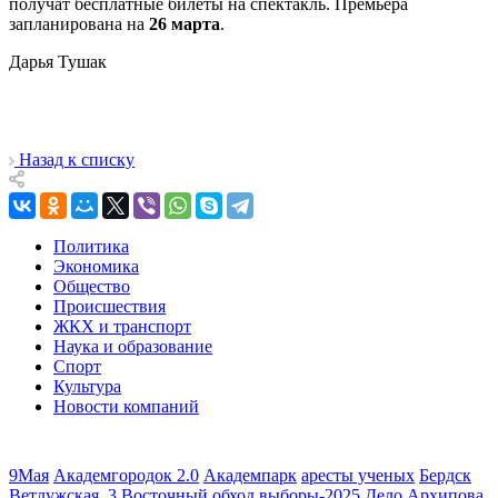
получат бесплатные билеты на спектакль. Премьера
запланирована на
26 марта
.
Дарья Тушак
Назад к списку
Политика
Экономика
Общество
Происшествия
ЖКХ и транспорт
Наука и образование
Спорт
Культура
Новости компаний
9Мая
Академгородок 2.0
Академпарк
аресты ученых
Бердск
Ветлужская_3
Восточный обход
выборы-2025
Дело Архипова