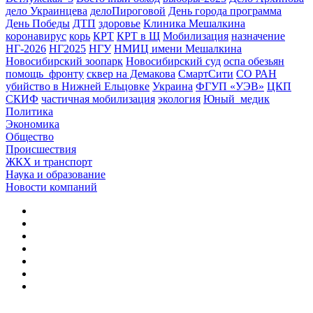
дело Украинцева
делоПироговой
День города программа
День Победы
ДТП
здоровье
Клиника Мешалкина
коронавирус
корь
КРТ
КРТ в Щ
Мобилизация
назначение
НГ-2026
НГ2025
НГУ
НМИЦ имени Мешалкина
Новосибирский зоопарк
Новосибирский суд
оспа обезьян
помощь_фронту
сквер на Демакова
СмартСити
СО РАН
убийство в Нижней Ельцовке
Украина
ФГУП «УЭВ»
ЦКП
СКИФ
частичная мобилизация
экология
Юный_медик
Политика
Экономика
Общество
Происшествия
ЖКХ и транспорт
Наука и образование
Новости компаний