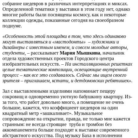
собрание шедевров в различных интерпретациях и миксах.
Определенной тематики у выставки в этом году нет, однако
многие работы были посвящены космосу, как и некоторые
коллекции одежды, показанные сегодня на своеобразном
подиуме.
«Особенность этой площадки в том, что здесь одинаково
могут выставляться и «мастодонты» – художники и
дизайнеры с известным именем, и совсем молодые авторы,
студенты,
– рассказывает
Мария Мышкина
, начальник
отдела художественных проектов Городского центра
изобразительных искусств. –
На инсталляционных решетках
целые тематические композиции, освещающие внутренний
процесс – как все это создавалось. Сейчас мы ищем своего
зрителя – приглашаем, кстати, и детдомовских ребятишек».
Зал с выставленными изделиями напоминает пещеру
сокровищ и одновременно уютную бабушкину квартиру. Из-
за того, что работ довольно много, а помещение не очень
большое, кажется, что коэффициент шедевров на один
квадратный метр «зашкаливает». Музыкальное
сопровождение на открытии, правда, не только мне кажется
странным: не всегда строящие труба и тромбон без
аккомпанемента больше подходят к выставке современного
абстрактного искусства. Под музыку Баха в исполнении