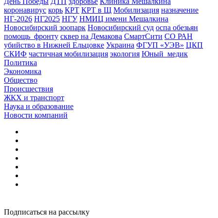
День Победы
ДТП
здоровье
Клиника Мешалкина
коронавирус
корь
КРТ
КРТ в Щ
Мобилизация
назначение
НГ-2026
НГ2025
НГУ
НМИЦ имени Мешалкина
Новосибирский зоопарк
Новосибирский суд
оспа обезьян
помощь_фронту
сквер на Демакова
СмартСити
СО РАН
убийство в Нижней Ельцовке
Украина
ФГУП «УЭВ»
ЦКП
СКИФ
частичная мобилизация
экология
Юный_медик
Политика
Экономика
Общество
Происшествия
ЖКХ и транспорт
Наука и образование
Новости компаний
Подписаться на рассылку