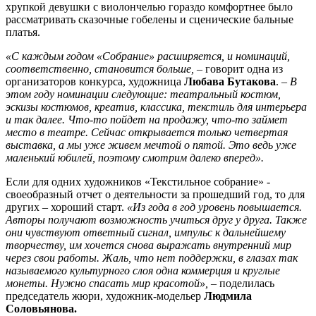
хрупкой девушки с виолончелью гораздо комфортнее было
рассматривать сказочные гобелены и сценические бальные
платья.
«С каждым годом «Собрание» расширяется, и номинаций,
соответственно, становится больше,
– говорит одна из
организаторов конкурса, художница
Любава Бутакова
. –
В
этом году номинации следующие: театральный костюм,
эскизы костюмов, креатив, классика, текстиль для интерьера
и так далее. Что-то пойдет на продажу, что-то займет
место в театре. Сейчас открывается только четвертая
выставка, а мы уже живем мечтой о пятой. Это ведь уже
маленький юбилей, поэтому смотрим далеко вперед».
Если для одних художников «Текстильное собрание» -
своеобразный отчет о деятельности за прошедший год, то для
других – хороший старт.
«Из года в год уровень повышается.
Авторы получают возможность учиться друг у друга. Также
они чувствуют ответный сигнал, импульс к дальнейшему
творчеству, им хочется снова выражать внутренний мир
через свои работы. Жаль, что нет поддержки, в глазах так
называемого культурного слоя одна коммерция и круглые
монеты. Нужно спасать мир красотой»,
– поделилась
председатель жюри, художник-модельер
Людмила
Соловьянова.