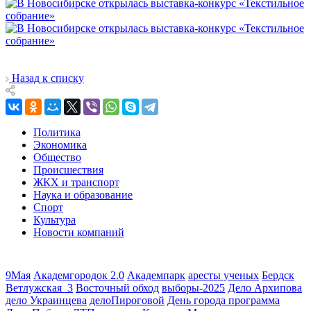
Назад к списку
Политика
Экономика
Общество
Происшествия
ЖКХ и транспорт
Наука и образование
Спорт
Культура
Новости компаний
9Мая
Академгородок 2.0
Академпарк
аресты ученых
Бердск
Ветлужская_3
Восточный обход
выборы-2025
Дело Архипова
дело Украинцева
делоПироговой
День города программа