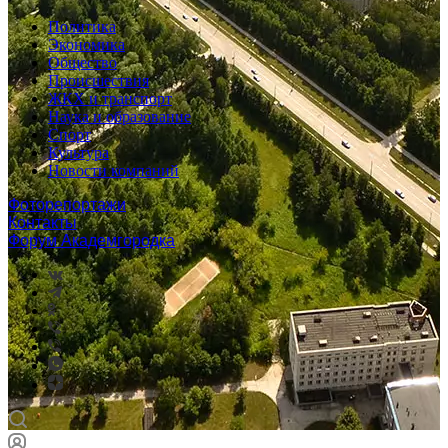
Политика
Экономика
Общество
Происшествия
ЖКХ и транспорт
Наука и образование
Спорт
Культура
Новости компаний
Фоторепортажи
Контакты
Форум Академгородка