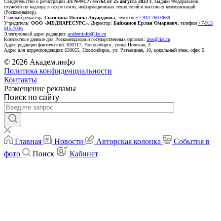
Свидетельство о регистрации
ЭЛ №ФС77-85764 от 25 августа 2023 г.
выдано Федеральной
службой по надзору в сфере связи, информационных технологий и массовых коммуникаций
(Роскомнадзор).
Главный редактор:
Сысолина Полина Эдуардовна
, телефон
+7-913-760-0689
Учредитель:
ООО «МЕДИАРЕСУРС»
. Директор:
Байжанов Ерлан Омарович
, телефон
+7-913
915-7036
Электронный адрес редакции:
academinfo@list.ru
Контактные данные для Роскомнадзора и государственных органов:
irex@list.ru
Адрес редакции фактический: 630117, Новосибирск, улица Полевая, 3
Адрес для корреспонденции: 630055, Новосибирск, ул. Разъездная, 10, цокольный этаж, офис 5.
© 2026 Академ.инфо
Политика конфиденциальности
Контакты
Размещение рекламы
Поиск по сайту
Главная
Новости
Авторская колонка
События в
фото
Поиск
Кабинет