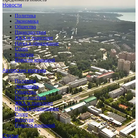
Новости
Политика
Экономика
Общество
Происшествия
ЖКХ и транспорт
Наука и образование
Спорт
Культура
Новости компаний
Авторские колонки
Политика
Экономика
Общество
Происшествия
ЖКХ и транспорт
Наука и образование
Спорт
Культура
Новости компаний
Статьи