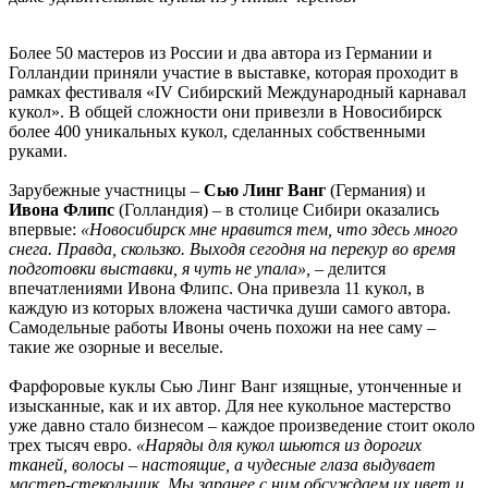
Более 50 мастеров из России и два автора из Германии и
Голландии приняли участие в выставке, которая проходит в
рамках фестиваля «IV Сибирский Международный карнавал
кукол». В общей сложности они привезли в Новосибирск
более 400 уникальных кукол, сделанных собственными
руками.
Зарубежные участницы –
Сью Линг Ванг
(Германия) и
Ивона Флипс
(Голландия) – в столице Сибири оказались
впервые:
«Новосибирск мне нравится тем, что здесь много
снега. Правда, скользко. Выходя сегодня на перекур во время
подготовки выставки, я чуть не упала»,
– делится
впечатлениями Ивона Флипс. Она привезла 11 кукол, в
каждую из которых вложена частичка души самого автора.
Самодельные работы Ивоны очень похожи на нее саму –
такие же озорные и веселые.
Фарфоровые куклы Сью Линг Ванг изящные, утонченные и
изысканные, как и их автор. Для нее кукольное мастерство
уже давно стало бизнесом – каждое произведение стоит около
трех тысяч евро.
«Наряды для кукол шьются из дорогих
тканей, волосы – настоящие, а чудесные глаза выдувает
мастер-стекольщик. Мы заранее с ним обсуждаем их цвет и