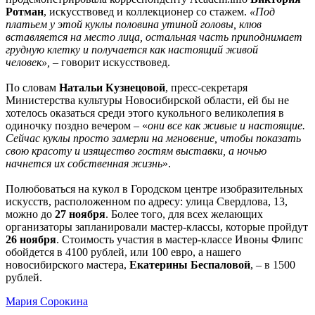
Ротман
, искусствовед и коллекционер со стажем.
«Под
платьем у этой куклы половина утиной головы, клюв
вставляется на место лица, остальная часть приподнимает
грудную клетку и получается как настоящий живой
человек»,
– говорит искусствовед.
По словам
Натальи Кузнецовой
, пресс-секретаря
Министерства культуры Новосибирской области, ей бы не
хотелось оказаться среди этого кукольного великолепия в
одиночку поздно вечером – «
они все как живые и настоящие.
Сейчас куклы просто замерли на мгновение, чтобы показать
свою красоту и изящество гостям выставки, а ночью
начнется их собственная жизнь
».
Полюбоваться на кукол в Городском центре изобразительных
искусств, расположенном по адресу: улица Свердлова, 13,
можно до
27 ноября
. Более того, для всех желающих
организаторы запланировали мастер-классы, которые пройдут
26 ноября
. Стоимость участия в мастер-классе Ивоны Флипс
обойдется в 4100 рублей, или 100 евро, а нашего
новосибирского мастера,
Екатерины Беспаловой
, – в 1500
рублей.
Мария Сорокина