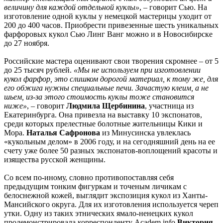
величину для каждой отдельной куклы»
, – говорит Сью. На
изготовление одной куклы у немецкой мастерицы уходит от
200 до 400 часов. Приобрести привезенные шесть уникальных
фарфоровых кукол Сью Линг Ванг можно и в Новосибирске
до 27 ноября.
Российские мастера оценивают свои творения скромнее – от 5
до 25 тысяч рублей.
«Мы не используем при изготовлении
кукол фарфор, это слишком дорогой материал, к тому же, для
его обжига нужны специальные печи. Зачастую клеим, а не
шьем, из-за этого стоимость куклы тоже становится
ниже»
, – говорит
Людмила Щербинина
, участница из
Екатеринбурга. Она привезла на выставку 10 экспонатов,
среди которых прелестные болотные жительницы Кики и
Мора.
Наталья Сафронова
из Минусинска увлеклась
«кукольным делом» в 2006 году, и на сегодняшний день на ее
счету уже более 50 разных экспонатов-воплощений красоты и
изящества русской женщины.
Со всем по-иному, словно противопоставляя себя
предыдущим тонким фигуркам и точеным личикам с
белоснежной кожей, выглядит экспозиция кукол из Ханты-
Мансийского округа. Для их изготовления используется череп
утки. Одну из таких этнических ямало-ненецких кукол
продемонстрировала корреспонденту Academ.info
Виктория