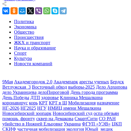
Политика
Экономика
Общество
Происшествия
ЖКХ и транспорт
Наука и образование
Спорт
Культура
Новости компаний
9Мая
Академгородок 2.0
Академпарк
аресты ученых
Бердск
Ветлужская_3
Восточный обход
выборы-2025
Дело Архипова
дело Украинцева
делоПироговой
День города программа
День Победы
ДТП
здоровье
Клиника Мешалкина
коронавирус
корь
КРТ
КРТ в Щ
Мобилизация
назначение
НГ-2026
НГ2025
НГУ
НМИЦ имени Мешалкина
Новосибирский зоопарк
Новосибирский суд
оспа обезьян
помощь_фронту
сквер на Демакова
СмартСити
СО РАН
убийство в Нижней Ельцовке
Украина
ФГУП «УЭВ»
ЦКП
СКИФ
частичная мобилизация
экология
Юный_медик