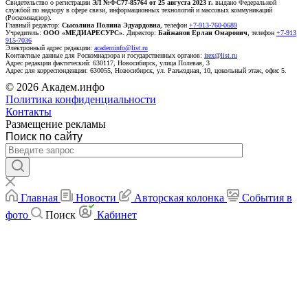
Свидетельство о регистрации
ЭЛ №ФС77-85764 от 25 августа 2023 г.
выдано Федеральной
службой по надзору в сфере связи, информационных технологий и массовых коммуникаций
(Роскомнадзор).
Главный редактор:
Сысолина Полина Эдуардовна
, телефон
+7-913-760-0689
Учредитель:
ООО «МЕДИАРЕСУРС»
. Директор:
Байжанов Ерлан Омарович
, телефон
+7-913
915-7036
Электронный адрес редакции:
academinfo@list.ru
Контактные данные для Роскомнадзора и государственных органов:
irex@list.ru
Адрес редакции фактический: 630117, Новосибирск, улица Полевая, 3
Адрес для корреспонденции: 630055, Новосибирск, ул. Разъездная, 10, цокольный этаж, офис 5.
© 2026 Академ.инфо
Политика конфиденциальности
Контакты
Размещение рекламы
Поиск по сайту
Главная
Новости
Авторская колонка
События в
фото
Поиск
Кабинет