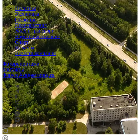
Политика
Экономика
Общество
Происшествия
ЖКХ и транспорт
Наука и образование
Спорт
Культура
Новости компаний
Фоторепортажи
Контакты
Форум Академгородка