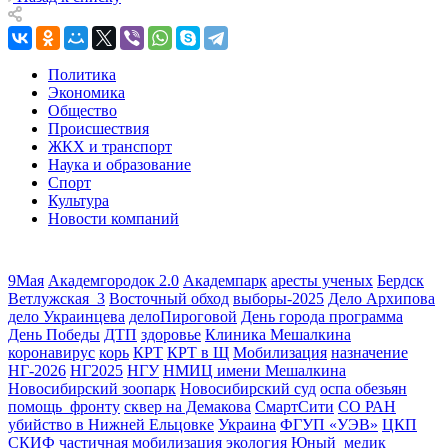
Политика
Экономика
Общество
Происшествия
ЖКХ и транспорт
Наука и образование
Спорт
Культура
Новости компаний
9Мая
Академгородок 2.0
Академпарк
аресты ученых
Бердск
Ветлужская_3
Восточный обход
выборы-2025
Дело Архипова
дело Украинцева
делоПироговой
День города программа
День Победы
ДТП
здоровье
Клиника Мешалкина
коронавирус
корь
КРТ
КРТ в Щ
Мобилизация
назначение
НГ-2026
НГ2025
НГУ
НМИЦ имени Мешалкина
Новосибирский зоопарк
Новосибирский суд
оспа обезьян
помощь_фронту
сквер на Демакова
СмартСити
СО РАН
убийство в Нижней Ельцовке
Украина
ФГУП «УЭВ»
ЦКП
СКИФ
частичная мобилизация
экология
Юный_медик