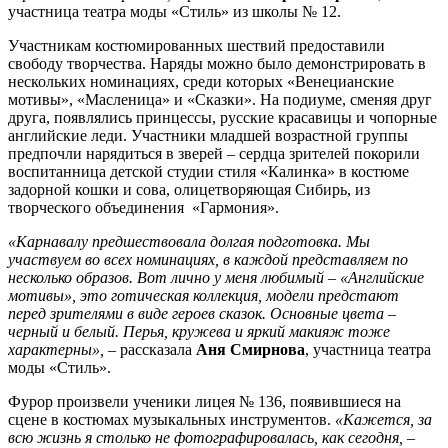
участница театра моды «Стиль» из школы № 12.
Участникам костюмированных шествий предоставили
свободу творчества. Наряды можно было демонстрировать в
нескольких номинациях, среди которых «Венецианские
мотивы», «Масленица» и «Сказки». На подиуме, сменяя друг
друга, появлялись принцессы, русские красавицы и чопорные
английские леди. Участники младшей возрастной группы
предпочли нарядиться в зверей – сердца зрителей покорили
воспитанница детской студии стиля «Калинка» в костюме
задорной кошки и cова, олицетворяющая Сибирь, из
творческого объединения «Гармония».
«Карнавалу предшествовала долгая подготовка. Мы
участвуем во всех номинациях, в каждой представляем по
несколько образов. Вот лично у меня любимый – «Английские
мотивы», это готическая коллекция, модели предстают
перед зрителями в виде героев сказок. Основные цвета –
черный и белый. Перья, кружева и яркий макияж тоже
характерны»,
– рассказала
Аня Смирнова
, участница театра
моды «Стиль».
Фурор произвели ученики лицея № 136, появившиеся на
сцене в костюмах музыкальных инструментов.
«Кажется, за
всю жизнь я столько не фотографировалась, как сегодня,
–