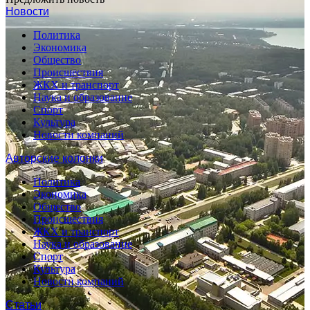
Новости
Политика
Экономика
Общество
Происшествия
ЖКХ и транспорт
Наука и образование
Спорт
Культура
Новости компаний
Авторские колонки
Политика
Экономика
Общество
Происшествия
ЖКХ и транспорт
Наука и образование
Спорт
Культура
Новости компаний
Статьи