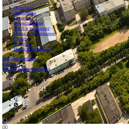
Политика
Экономика
Общество
Происшествия
ЖКХ и транспорт
Наука и образование
Спорт
Культура
Новости компаний
Фоторепортажи
Контакты
Форум Академгородка