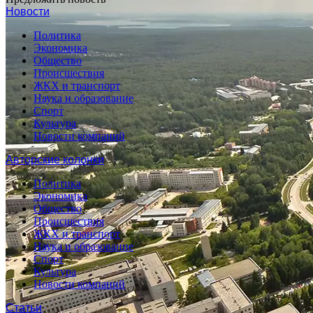
Новости
Политика
Экономика
Общество
Происшествия
ЖКХ и транспорт
Наука и образование
Спорт
Культура
Новости компаний
Авторские колонки
Политика
Экономика
Общество
Происшествия
ЖКХ и транспорт
Наука и образование
Спорт
Культура
Новости компаний
Статьи