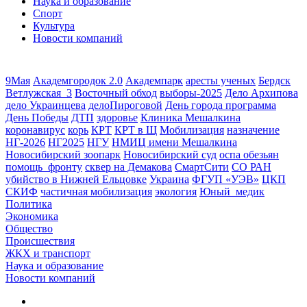
Наука и образование
Спорт
Культура
Новости компаний
9Мая
Академгородок 2.0
Академпарк
аресты ученых
Бердск
Ветлужская_3
Восточный обход
выборы-2025
Дело Архипова
дело Украинцева
делоПироговой
День города программа
День Победы
ДТП
здоровье
Клиника Мешалкина
коронавирус
корь
КРТ
КРТ в Щ
Мобилизация
назначение
НГ-2026
НГ2025
НГУ
НМИЦ имени Мешалкина
Новосибирский зоопарк
Новосибирский суд
оспа обезьян
помощь_фронту
сквер на Демакова
СмартСити
СО РАН
убийство в Нижней Ельцовке
Украина
ФГУП «УЭВ»
ЦКП
СКИФ
частичная мобилизация
экология
Юный_медик
Политика
Экономика
Общество
Происшествия
ЖКХ и транспорт
Наука и образование
Новости компаний