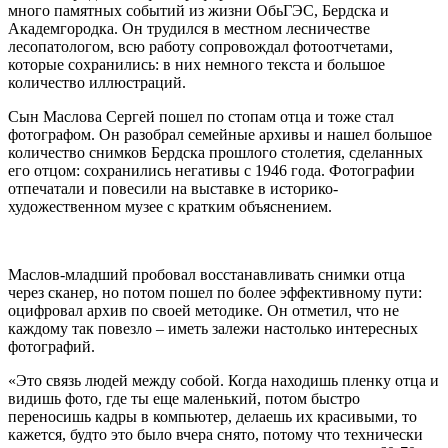
много памятных событий из жизни ОбьГЭС, Бердска и
Академгородка. Он трудился в местном лесничестве
лесопатологом, всю работу сопровождал фотоотчетами,
которые сохранились: в них немного текста и большое
количество иллюстраций.
Сын Маслова Сергей пошел по стопам отца и тоже стал
фотографом. Он разобрал семейные архивы и нашел большое
количество снимков Бердска прошлого столетия, сделанных
его отцом: сохранились негативы с 1946 года. Фотографии
отпечатали и повесили на выставке в историко-
художественном музее с кратким объяснением.
Маслов-младший пробовал восстанавливать снимки отца
через сканер, но потом пошел по более эффективному пути:
оцифровал архив по своей методике. Он отметил, что не
каждому так повезло – иметь залежи настолько интересных
фотографий.
«Это связь людей между собой. Когда находишь пленку отца и
видишь фото, где ты еще маленький, потом быстро
переносишь кадры в компьютер, делаешь их красивыми, то
кажется, будто это было вчера снято, потому что технически