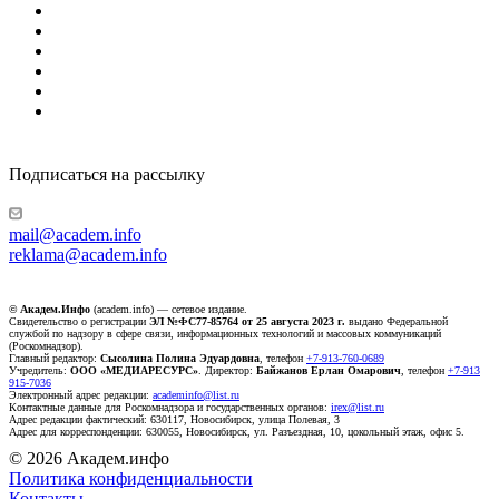
Подписаться на рассылку
mail@academ.info
reklama@academ.info
© Академ.Инфо
(academ.info) — сетевое издание.
Свидетельство о регистрации
ЭЛ №ФС77-85764 от 25 августа 2023 г.
выдано Федеральной
службой по надзору в сфере связи, информационных технологий и массовых коммуникаций
(Роскомнадзор).
Главный редактор:
Сысолина Полина Эдуардовна
, телефон
+7-913-760-0689
Учредитель:
ООО «МЕДИАРЕСУРС»
. Директор:
Байжанов Ерлан Омарович
, телефон
+7-913
915-7036
Электронный адрес редакции:
academinfo@list.ru
Контактные данные для Роскомнадзора и государственных органов:
irex@list.ru
Адрес редакции фактический: 630117, Новосибирск, улица Полевая, 3
Адрес для корреспонденции: 630055, Новосибирск, ул. Разъездная, 10, цокольный этаж, офис 5.
© 2026 Академ.инфо
Политика конфиденциальности
Контакты