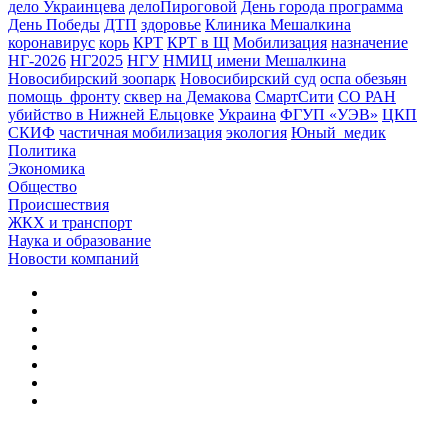
дело Украинцева
делоПироговой
День города программа
День Победы
ДТП
здоровье
Клиника Мешалкина
коронавирус
корь
КРТ
КРТ в Щ
Мобилизация
назначение
НГ-2026
НГ2025
НГУ
НМИЦ имени Мешалкина
Новосибирский зоопарк
Новосибирский суд
оспа обезьян
помощь_фронту
сквер на Демакова
СмартСити
СО РАН
убийство в Нижней Ельцовке
Украина
ФГУП «УЭВ»
ЦКП
СКИФ
частичная мобилизация
экология
Юный_медик
Политика
Экономика
Общество
Происшествия
ЖКХ и транспорт
Наука и образование
Новости компаний