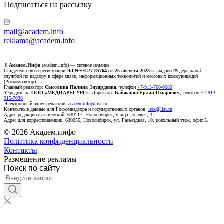
Подписаться на рассылку
mail@academ.info
reklama@academ.info
© Академ.Инфо
(academ.info) — сетевое издание.
Свидетельство о регистрации
ЭЛ №ФС77-85764 от 25 августа 2023 г.
выдано Федеральной
службой по надзору в сфере связи, информационных технологий и массовых коммуникаций
(Роскомнадзор).
Главный редактор:
Сысолина Полина Эдуардовна
, телефон
+7-913-760-0689
Учредитель:
ООО «МЕДИАРЕСУРС»
. Директор:
Байжанов Ерлан Омарович
, телефон
+7-913
915-7036
Электронный адрес редакции:
academinfo@list.ru
Контактные данные для Роскомнадзора и государственных органов:
irex@list.ru
Адрес редакции фактический: 630117, Новосибирск, улица Полевая, 3
Адрес для корреспонденции: 630055, Новосибирск, ул. Разъездная, 10, цокольный этаж, офис 5.
© 2026 Академ.инфо
Политика конфиденциальности
Контакты
Размещение рекламы
Поиск по сайту