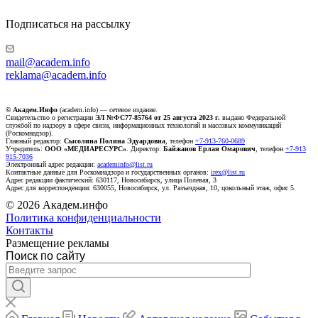
Подписаться на рассылку
mail@academ.info
reklama@academ.info
© Академ.Инфо
(academ.info) — сетевое издание.
Свидетельство о регистрации
ЭЛ №ФС77-85764 от 25 августа 2023 г.
выдано Федеральной
службой по надзору в сфере связи, информационных технологий и массовых коммуникаций
(Роскомнадзор).
Главный редактор:
Сысолина Полина Эдуардовна
, телефон
+7-913-760-0689
Учредитель:
ООО «МЕДИАРЕСУРС»
. Директор:
Байжанов Ерлан Омарович
, телефон
+7-913
915-7036
Электронный адрес редакции:
academinfo@list.ru
Контактные данные для Роскомнадзора и государственных органов:
irex@list.ru
Адрес редакции фактический: 630117, Новосибирск, улица Полевая, 3
Адрес для корреспонденции: 630055, Новосибирск, ул. Разъездная, 10, цокольный этаж, офис 5.
© 2026 Академ.инфо
Политика конфиденциальности
Контакты
Размещение рекламы
Поиск по сайту