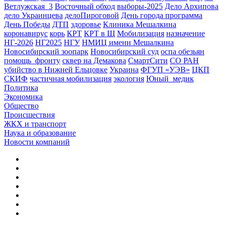
Ветлужская_3
Восточный обход
выборы-2025
Дело Архипова
дело Украинцева
делоПироговой
День города программа
День Победы
ДТП
здоровье
Клиника Мешалкина
коронавирус
корь
КРТ
КРТ в Щ
Мобилизация
назначение
НГ-2026
НГ2025
НГУ
НМИЦ имени Мешалкина
Новосибирский зоопарк
Новосибирский суд
оспа обезьян
помощь_фронту
сквер на Демакова
СмартСити
СО РАН
убийство в Нижней Ельцовке
Украина
ФГУП «УЭВ»
ЦКП
СКИФ
частичная мобилизация
экология
Юный_медик
Политика
Экономика
Общество
Происшествия
ЖКХ и транспорт
Наука и образование
Новости компаний