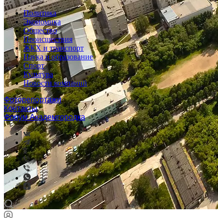
Политика
Экономика
Общество
Происшествия
ЖКХ и транспорт
Наука и образование
Спорт
Культура
Новости компаний
Фоторепортажи
Контакты
Форум Академгородка