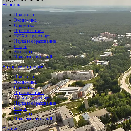
Новости
Политика
Экономика
Общество
Происшествия
ЖКХ и транспорт
Наука и образование
Спорт
Культура
Новости компаний
Авторские колонки
Политика
Экономика
Общество
Происшествия
ЖКХ и транспорт
Наука и образование
Спорт
Культура
Новости компаний
Статьи