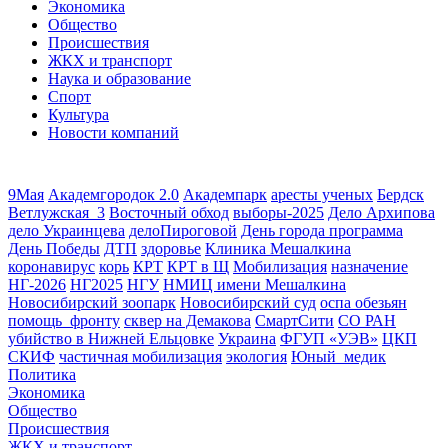
Экономика
Общество
Происшествия
ЖКХ и транспорт
Наука и образование
Спорт
Культура
Новости компаний
9Мая
Академгородок 2.0
Академпарк
аресты ученых
Бердск
Ветлужская_3
Восточный обход
выборы-2025
Дело Архипова
дело Украинцева
делоПироговой
День города программа
День Победы
ДТП
здоровье
Клиника Мешалкина
коронавирус
корь
КРТ
КРТ в Щ
Мобилизация
назначение
НГ-2026
НГ2025
НГУ
НМИЦ имени Мешалкина
Новосибирский зоопарк
Новосибирский суд
оспа обезьян
помощь_фронту
сквер на Демакова
СмартСити
СО РАН
убийство в Нижней Ельцовке
Украина
ФГУП «УЭВ»
ЦКП
СКИФ
частичная мобилизация
экология
Юный_медик
Политика
Экономика
Общество
Происшествия
ЖКХ и транспорт