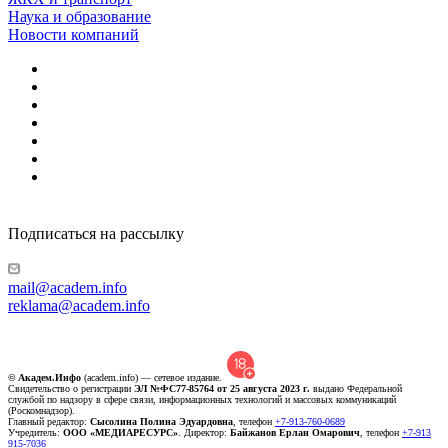
Наука и образование
Новости компаний
Подписаться на рассылку
mail@academ.info
reklama@academ.info
© Академ.Инфо
(academ.info) — сетевое издание.
Свидетельство о регистрации
ЭЛ №ФС77-85764 от 25 августа 2023 г.
выдано Федеральной
службой по надзору в сфере связи, информационных технологий и массовых коммуникаций
(Роскомнадзор).
Главный редактор:
Сысолина Полина Эдуардовна
, телефон
+7-913-760-0689
Учредитель:
ООО «МЕДИАРЕСУРС»
. Директор:
Байжанов Ерлан Омарович
, телефон
+7-913
915-7036