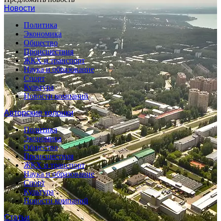
Новости
Политика
Экономика
Общество
Происшествия
ЖКХ и транспорт
Наука и образование
Спорт
Культура
Новости компаний
Авторские колонки
Политика
Экономика
Общество
Происшествия
ЖКХ и транспорт
Наука и образование
Спорт
Культура
Новости компаний
Статьи