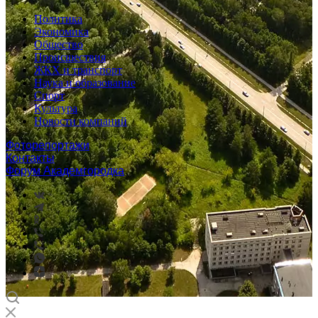
Политика
Экономика
Общество
Происшествия
ЖКХ и транспорт
Наука и образование
Спорт
Культура
Новости компаний
Фоторепортажи
Контакты
Форум Академгородка