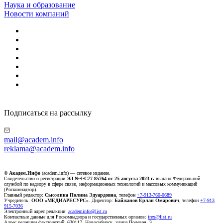
Наука и образование
Новости компаний
Подписаться на рассылку
mail@academ.info
reklama@academ.info
© Академ.Инфо
(academ.info) — сетевое издание.
Свидетельство о регистрации
ЭЛ №ФС77-85764 от 25 августа 2023 г.
выдано Федеральной
службой по надзору в сфере связи, информационных технологий и массовых коммуникаций
(Роскомнадзор).
Главный редактор:
Сысолина Полина Эдуардовна
, телефон
+7-913-760-0689
Учредитель:
ООО «МЕДИАРЕСУРС»
. Директор:
Байжанов Ерлан Омарович
, телефон
+7-913
915-7036
Электронный адрес редакции:
academinfo@list.ru
Контактные данные для Роскомнадзора и государственных органов:
irex@list.ru
Адрес редакции фактический: 630117, Новосибирск, улица Полевая, 3