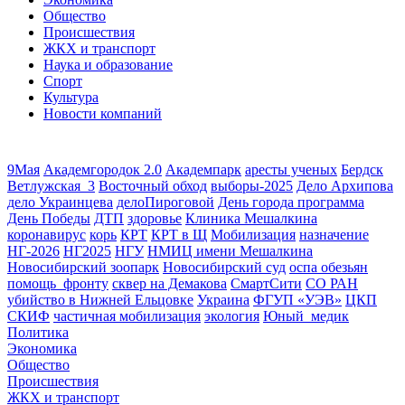
Общество
Происшествия
ЖКХ и транспорт
Наука и образование
Спорт
Культура
Новости компаний
9Мая
Академгородок 2.0
Академпарк
аресты ученых
Бердск
Ветлужская_3
Восточный обход
выборы-2025
Дело Архипова
дело Украинцева
делоПироговой
День города программа
День Победы
ДТП
здоровье
Клиника Мешалкина
коронавирус
корь
КРТ
КРТ в Щ
Мобилизация
назначение
НГ-2026
НГ2025
НГУ
НМИЦ имени Мешалкина
Новосибирский зоопарк
Новосибирский суд
оспа обезьян
помощь_фронту
сквер на Демакова
СмартСити
СО РАН
убийство в Нижней Ельцовке
Украина
ФГУП «УЭВ»
ЦКП
СКИФ
частичная мобилизация
экология
Юный_медик
Политика
Экономика
Общество
Происшествия
ЖКХ и транспорт