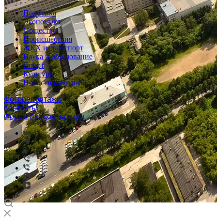
Политика
Экономика
Общество
Происшествия
ЖКХ и транспорт
Наука и образование
Спорт
Культура
Новости компаний
Фоторепортажи
Контакты
Форум Академгородка