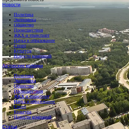
Новости
Политика
Экономика
Общество
Происшествия
ЖКХ и транспорт
Наука и образование
Спорт
Культура
Новости компаний
Авторские колонки
Политика
Экономика
Общество
Происшествия
ЖКХ и транспорт
Наука и образование
Спорт
Культура
Новости компаний
Статьи