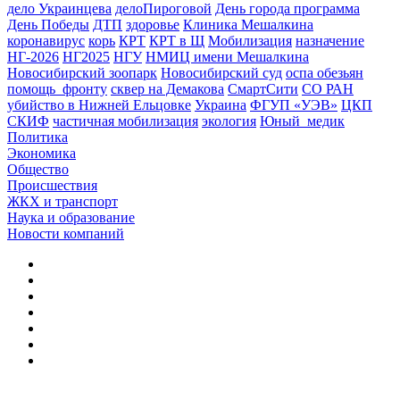
дело Украинцева
делоПироговой
День города программа
День Победы
ДТП
здоровье
Клиника Мешалкина
коронавирус
корь
КРТ
КРТ в Щ
Мобилизация
назначение
НГ-2026
НГ2025
НГУ
НМИЦ имени Мешалкина
Новосибирский зоопарк
Новосибирский суд
оспа обезьян
помощь_фронту
сквер на Демакова
СмартСити
СО РАН
убийство в Нижней Ельцовке
Украина
ФГУП «УЭВ»
ЦКП
СКИФ
частичная мобилизация
экология
Юный_медик
Политика
Экономика
Общество
Происшествия
ЖКХ и транспорт
Наука и образование
Новости компаний