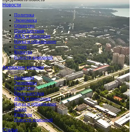
Новости
Политика
Экономика
Общество
Происшествия
ЖКХ и транспорт
Наука и образование
Спорт
Культура
Новости компаний
Авторские колонки
Политика
Экономика
Общество
Происшествия
ЖКХ и транспорт
Наука и образование
Спорт
Культура
Новости компаний
Статьи