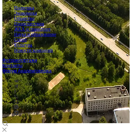
Политика
Экономика
Общество
Происшествия
ЖКХ и транспорт
Наука и образование
Спорт
Культура
Новости компаний
Фоторепортажи
Контакты
Форум Академгородка