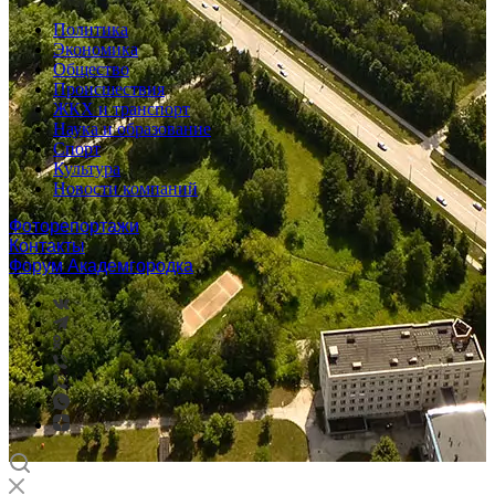
Политика
Экономика
Общество
Происшествия
ЖКХ и транспорт
Наука и образование
Спорт
Культура
Новости компаний
Фоторепортажи
Контакты
Форум Академгородка