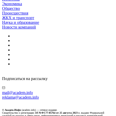
Экономика
Общество
Происшествия
ЖКХ и транспорт
Наука и образование
Новости компаний
Подписаться на рассылку
mail@academ.info
reklama@academ.info
© Академ.Инфо
(academ.info) — сетевое издание.
Свидетельство о регистрации
ЭЛ №ФС77-85764 от 25 августа 2023 г.
выдано Федеральной
службой по надзору в сфере связи, информационных технологий и массовых коммуникаций