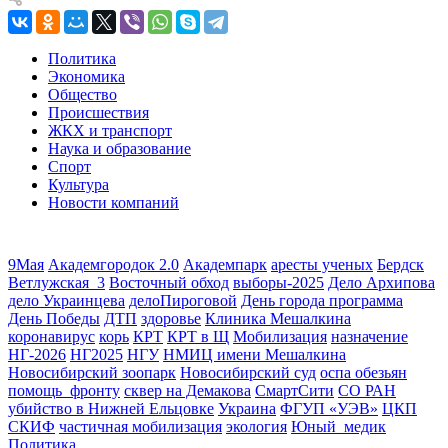
Политика
Экономика
Общество
Происшествия
ЖКХ и транспорт
Наука и образование
Спорт
Культура
Новости компаний
9Мая
Академгородок 2.0
Академпарк
аресты ученых
Бердск
Ветлужская_3
Восточный обход
выборы-2025
Дело Архипова
дело Украинцева
делоПироговой
День города программа
День Победы
ДТП
здоровье
Клиника Мешалкина
коронавирус
корь
КРТ
КРТ в Щ
Мобилизация
назначение
НГ-2026
НГ2025
НГУ
НМИЦ имени Мешалкина
Новосибирский зоопарк
Новосибирский суд
оспа обезьян
помощь_фронту
сквер на Демакова
СмартСити
СО РАН
убийство в Нижней Ельцовке
Украина
ФГУП «УЭВ»
ЦКП
СКИФ
частичная мобилизация
экология
Юный_медик
Политика