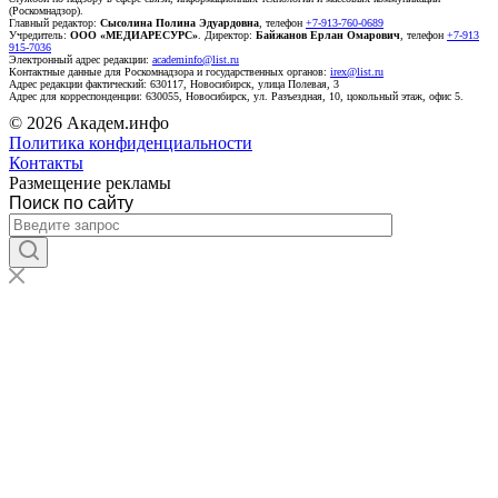
(Роскомнадзор).
Главный редактор:
Сысолина Полина Эдуардовна
, телефон
+7-913-760-0689
Учредитель:
ООО «МЕДИАРЕСУРС»
. Директор:
Байжанов Ерлан Омарович
, телефон
+7-913
915-7036
Электронный адрес редакции:
academinfo@list.ru
Контактные данные для Роскомнадзора и государственных органов:
irex@list.ru
Адрес редакции фактический: 630117, Новосибирск, улица Полевая, 3
Адрес для корреспонденции: 630055, Новосибирск, ул. Разъездная, 10, цокольный этаж, офис 5.
© 2026 Академ.инфо
Политика конфиденциальности
Контакты
Размещение рекламы
Поиск по сайту