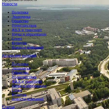
Новости
Политика
Экономика
Общество
Происшествия
ЖКХ и транспорт
Наука и образование
Спорт
Культура
Новости компаний
Авторские колонки
Политика
Экономика
Общество
Происшествия
ЖКХ и транспорт
Наука и образование
Спорт
Культура
Новости компаний
Статьи