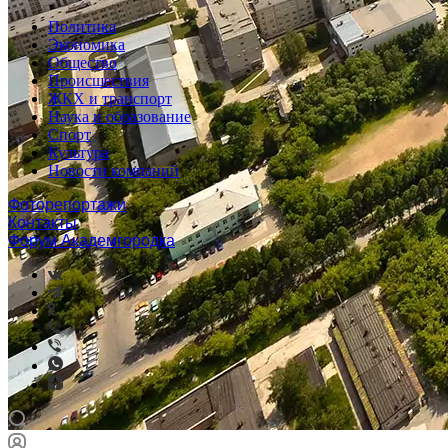
Политика
Экономика
Общество
Происшествия
ЖКХ и транспорт
Наука и образование
Спорт
Культура
Новости компаний
Фоторепортажи
Контакты
Форум Академгородка