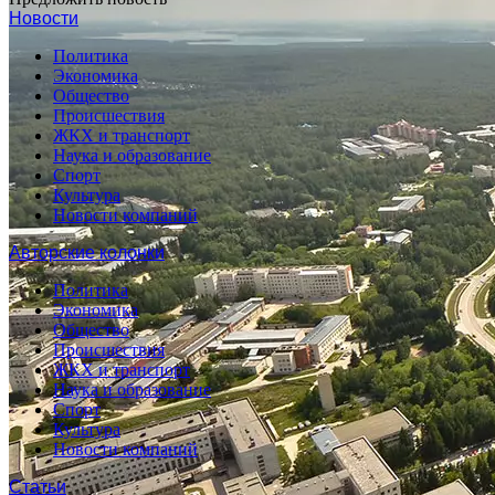
Новости
Политика
Экономика
Общество
Происшествия
ЖКХ и транспорт
Наука и образование
Спорт
Культура
Новости компаний
Авторские колонки
Политика
Экономика
Общество
Происшествия
ЖКХ и транспорт
Наука и образование
Спорт
Культура
Новости компаний
Статьи