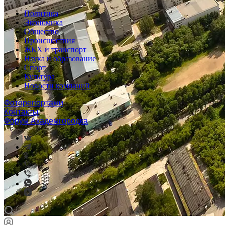
Политика
Экономика
Общество
Происшествия
ЖКХ и транспорт
Наука и образование
Спорт
Культура
Новости компаний
Фоторепортажи
Контакты
Форум Академгородка