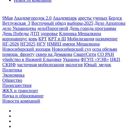
Новости компаний
9Мая
Академгородок 2.0
Академпарк
аресты ученых
Бердск
Ветлужская_3
Восточный обход
выборы-2025
Дело Архипова
дело Украинцева
делоПироговой
День города программа
День Победы
ДТП
здоровье
Клиника Мешалкина
коронавирус
корь
КРТ
КРТ в Щ
Мобилизация
назначение
НГ-2026
НГ2025
НГУ
НМИЦ имени Мешалкина
Новосибирский зоопарк
Новосибирский суд
оспа обезьян
помощь_фронту
сквер на Демакова
СмартСити
СО РАН
убийство в Нижней Ельцовке
Украина
ФГУП «УЭВ»
ЦКП
СКИФ
частичная мобилизация
экология
Юный_медик
Политика
Экономика
Общество
Происшествия
ЖКХ и транспорт
Наука и образование
Новости компаний