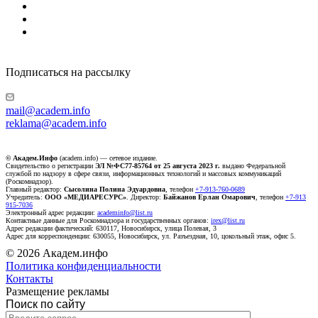
Подписаться на рассылку
mail@academ.info
reklama@academ.info
© Академ.Инфо
(academ.info) — сетевое издание.
Свидетельство о регистрации
ЭЛ №ФС77-85764 от 25 августа 2023 г.
выдано Федеральной
службой по надзору в сфере связи, информационных технологий и массовых коммуникаций
(Роскомнадзор).
Главный редактор:
Сысолина Полина Эдуардовна
, телефон
+7-913-760-0689
Учредитель:
ООО «МЕДИАРЕСУРС»
. Директор:
Байжанов Ерлан Омарович
, телефон
+7-913
915-7036
Электронный адрес редакции:
academinfo@list.ru
Контактные данные для Роскомнадзора и государственных органов:
irex@list.ru
Адрес редакции фактический: 630117, Новосибирск, улица Полевая, 3
Адрес для корреспонденции: 630055, Новосибирск, ул. Разъездная, 10, цокольный этаж, офис 5.
© 2026 Академ.инфо
Политика конфиденциальности
Контакты
Размещение рекламы
Поиск по сайту