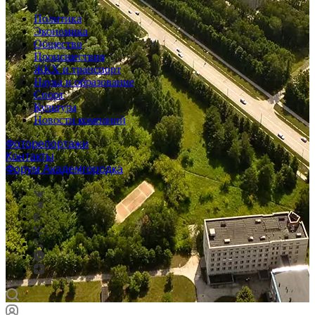
Политика
Экономика
Общество
Происшествия
ЖКХ и транспорт
Наука и образование
Спорт
Культура
Новости компаний
Фоторепортажи
Контакты
Форум Академгородка