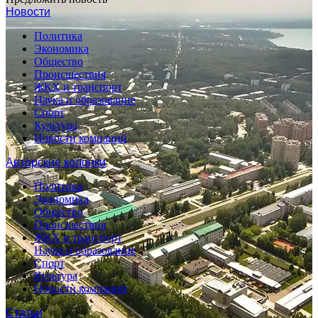
Новости
Политика
Экономика
Общество
Происшествия
ЖКХ и транспорт
Наука и образование
Спорт
Культура
Новости компаний
Авторские колонки
Политика
Экономика
Общество
Происшествия
ЖКХ и транспорт
Наука и образование
Спорт
Культура
Новости компаний
Статьи