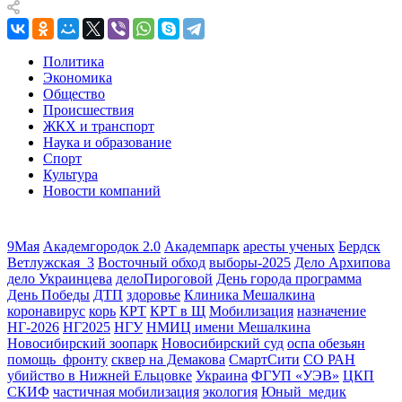
Политика
Экономика
Общество
Происшествия
ЖКХ и транспорт
Наука и образование
Спорт
Культура
Новости компаний
9Мая
Академгородок 2.0
Академпарк
аресты ученых
Бердск
Ветлужская_3
Восточный обход
выборы-2025
Дело Архипова
дело Украинцева
делоПироговой
День города программа
День Победы
ДТП
здоровье
Клиника Мешалкина
коронавирус
корь
КРТ
КРТ в Щ
Мобилизация
назначение
НГ-2026
НГ2025
НГУ
НМИЦ имени Мешалкина
Новосибирский зоопарк
Новосибирский суд
оспа обезьян
помощь_фронту
сквер на Демакова
СмартСити
СО РАН
убийство в Нижней Ельцовке
Украина
ФГУП «УЭВ»
ЦКП
СКИФ
частичная мобилизация
экология
Юный_медик