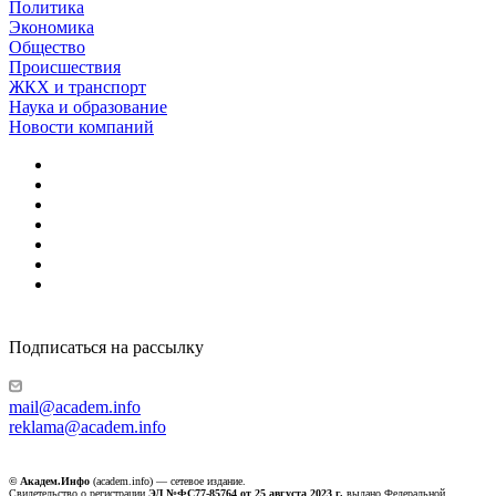
Политика
Экономика
Общество
Происшествия
ЖКХ и транспорт
Наука и образование
Новости компаний
Подписаться на рассылку
mail@academ.info
reklama@academ.info
© Академ.Инфо
(academ.info) — сетевое издание.
Свидетельство о регистрации
ЭЛ №ФС77-85764 от 25 августа 2023 г.
выдано Федеральной