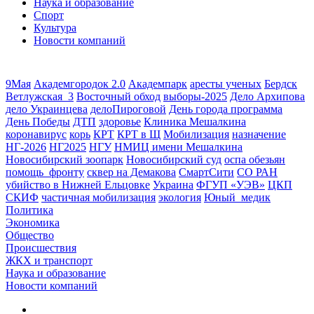
Наука и образование
Спорт
Культура
Новости компаний
9Мая
Академгородок 2.0
Академпарк
аресты ученых
Бердск
Ветлужская_3
Восточный обход
выборы-2025
Дело Архипова
дело Украинцева
делоПироговой
День города программа
День Победы
ДТП
здоровье
Клиника Мешалкина
коронавирус
корь
КРТ
КРТ в Щ
Мобилизация
назначение
НГ-2026
НГ2025
НГУ
НМИЦ имени Мешалкина
Новосибирский зоопарк
Новосибирский суд
оспа обезьян
помощь_фронту
сквер на Демакова
СмартСити
СО РАН
убийство в Нижней Ельцовке
Украина
ФГУП «УЭВ»
ЦКП
СКИФ
частичная мобилизация
экология
Юный_медик
Политика
Экономика
Общество
Происшествия
ЖКХ и транспорт
Наука и образование
Новости компаний