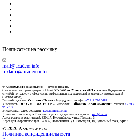
Подписаться на рассылку
mail@academ.info
reklama@academ.info
© Академ.Инфо
(academ.info) — сетевое издание.
Свидетельство о регистрации
ЭЛ №ФС77-85764 от 25 августа 2023 г.
выдано Федеральной
службой по надзору в сфере связи, информационных технологий и массовых коммуникаций
(Роскомнадзор).
Главный редактор:
Сысолина Полина Эдуардовна
, телефон
+7-913-760-0689
Учредитель:
ООО «МЕДИАРЕСУРС»
. Директор:
Байжанов Ерлан Омарович
, телефон
+7-913
915-7036
Электронный адрес редакции:
academinfo@list.ru
Контактные данные для Роскомнадзора и государственных органов:
irex@list.ru
Адрес редакции фактический: 630117, Новосибирск, улица Полевая, 3
Адрес для корреспонденции: 630055, Новосибирск, ул. Разъездная, 10, цокольный этаж, офис 5.
© 2026 Академ.инфо
Политика конфиденциальности