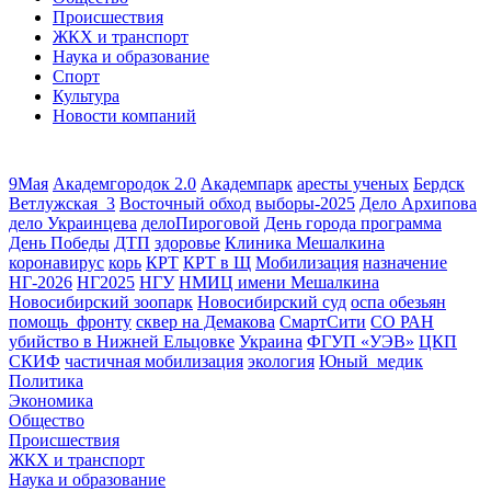
Происшествия
ЖКХ и транспорт
Наука и образование
Спорт
Культура
Новости компаний
9Мая
Академгородок 2.0
Академпарк
аресты ученых
Бердск
Ветлужская_3
Восточный обход
выборы-2025
Дело Архипова
дело Украинцева
делоПироговой
День города программа
День Победы
ДТП
здоровье
Клиника Мешалкина
коронавирус
корь
КРТ
КРТ в Щ
Мобилизация
назначение
НГ-2026
НГ2025
НГУ
НМИЦ имени Мешалкина
Новосибирский зоопарк
Новосибирский суд
оспа обезьян
помощь_фронту
сквер на Демакова
СмартСити
СО РАН
убийство в Нижней Ельцовке
Украина
ФГУП «УЭВ»
ЦКП
СКИФ
частичная мобилизация
экология
Юный_медик
Политика
Экономика
Общество
Происшествия
ЖКХ и транспорт
Наука и образование