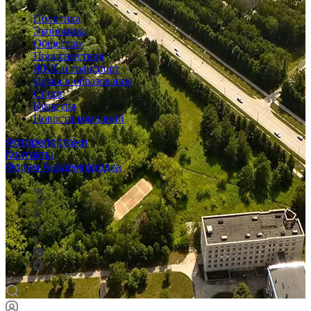
Политика
Экономика
Общество
Происшествия
ЖКХ и транспорт
Наука и образование
Спорт
Культура
Новости компаний
Фоторепортажи
Контакты
Форум Академгородка