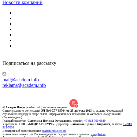
Новости компаний
Подписаться на рассылку
mail@academ.info
reklama@academ.info
© Академ.Инфо
(academ.info) — сетевое издание.
Свидетельство о регистрации
ЭЛ №ФС77-85764 от 25 августа 2023 г.
выдано Федеральной
службой по надзору в сфере связи, информационных технологий и массовых коммуникаций
(Роскомнадзор).
Главный редактор:
Сысолина Полина Эдуардовна
, телефон
+7-913-760-0689
Учредитель:
ООО «МЕДИАРЕСУРС»
. Директор:
Байжанов Ерлан Омарович
, телефон
+7-913
915-7036
Электронный адрес редакции:
academinfo@list.ru
Контактные данные для Роскомнадзора и государственных органов:
irex@list.ru