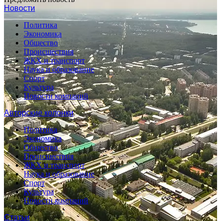
Новости
Политика
Экономика
Общество
Происшествия
ЖКХ и транспорт
Наука и образование
Спорт
Культура
Новости компаний
Авторские колонки
Политика
Экономика
Общество
Происшествия
ЖКХ и транспорт
Наука и образование
Спорт
Культура
Новости компаний
Статьи