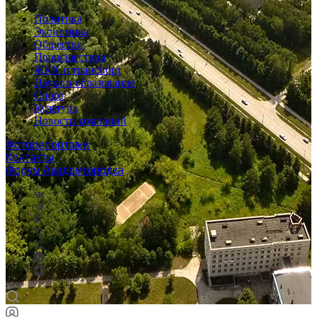
Политика
Экономика
Общество
Происшествия
ЖКХ и транспорт
Наука и образование
Спорт
Культура
Новости компаний
Фоторепортажи
Контакты
Форум Академгородка