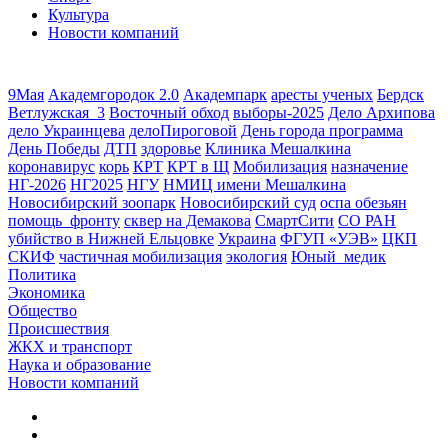
Культура
Новости компаний
9Мая
Академгородок 2.0
Академпарк
аресты ученых
Бердск
Ветлужская_3
Восточный обход
выборы-2025
Дело Архипова
дело Украинцева
делоПироговой
День города программа
День Победы
ДТП
здоровье
Клиника Мешалкина
коронавирус
корь
КРТ
КРТ в Щ
Мобилизация
назначение
НГ-2026
НГ2025
НГУ
НМИЦ имени Мешалкина
Новосибирский зоопарк
Новосибирский суд
оспа обезьян
помощь_фронту
сквер на Демакова
СмартСити
СО РАН
убийство в Нижней Ельцовке
Украина
ФГУП «УЭВ»
ЦКП
СКИФ
частичная мобилизация
экология
Юный_медик
Политика
Экономика
Общество
Происшествия
ЖКХ и транспорт
Наука и образование
Новости компаний