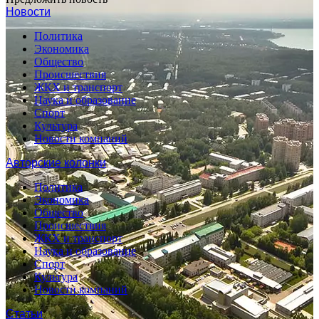
Новости
Политика
Экономика
Общество
Происшествия
ЖКХ и транспорт
Наука и образование
Спорт
Культура
Новости компаний
Авторские колонки
Политика
Экономика
Общество
Происшествия
ЖКХ и транспорт
Наука и образование
Спорт
Культура
Новости компаний
Статьи