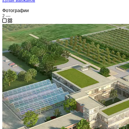
Ерлан Байжанов
Фотографии
2
—