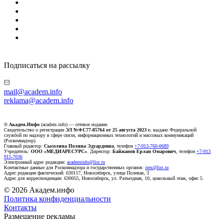
Подписаться на рассылку
mail@academ.info
reklama@academ.info
© Академ.Инфо
(academ.info) — сетевое издание.
Свидетельство о регистрации
ЭЛ №ФС77-85764 от 25 августа 2023 г.
выдано Федеральной
службой по надзору в сфере связи, информационных технологий и массовых коммуникаций
(Роскомнадзор).
Главный редактор:
Сысолина Полина Эдуардовна
, телефон
+7-913-760-0689
Учредитель:
ООО «МЕДИАРЕСУРС»
. Директор:
Байжанов Ерлан Омарович
, телефон
+7-913
915-7036
Электронный адрес редакции:
academinfo@list.ru
Контактные данные для Роскомнадзора и государственных органов:
irex@list.ru
Адрес редакции фактический: 630117, Новосибирск, улица Полевая, 3
Адрес для корреспонденции: 630055, Новосибирск, ул. Разъездная, 10, цокольный этаж, офис 5.
© 2026 Академ.инфо
Политика конфиденциальности
Контакты
Размещение рекламы