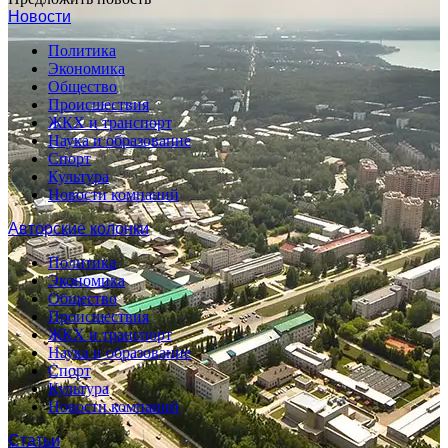
Новости
Политика
Экономика
Общество
Происшествия
ЖКХ и транспорт
Наука и образование
Спорт
Культура
Новости компаний
Авторские колонки
Политика
Экономика
Общество
Происшествия
ЖКХ и транспорт
Наука и образование
Спорт
Культура
Новости компаний
Статьи