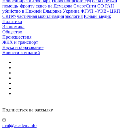
Новосибирский зоопарк
Новосибирский суд
оспа обезьян
помощь_фронту
сквер на Демакова
СмартСити
СО РАН
убийство в Нижней Ельцовке
Украина
ФГУП «УЭВ»
ЦКП
СКИФ
частичная мобилизация
экология
Юный_медик
Политика
Экономика
Общество
Происшествия
ЖКХ и транспорт
Наука и образование
Новости компаний
Подписаться на рассылку
mail@academ.info