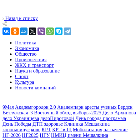
Назад к списку
Политика
Экономика
Общество
Происшествия
ЖКХ и транспорт
Наука и образование
Спорт
Культура
Новости компаний
9Мая
Академгородок 2.0
Академпарк
аресты ученых
Бердск
Ветлужская_3
Восточный обход
выборы-2025
Дело Архипова
дело Украинцева
делоПироговой
День города программа
День Победы
ДТП
здоровье
Клиника Мешалкина
коронавирус
корь
КРТ
КРТ в Щ
Мобилизация
назначение
НГ-2026
НГ2025
НГУ
НМИЦ имени Мешалкина