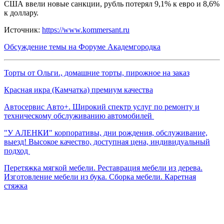
США ввели новые санкции, рубль потерял 9,1% к евро и 8,6%
к доллару.
Источник:
https://www.kommersant.ru
Обсуждение темы на Форуме Академгородка
Торты от Ольги., домашние торты, пирожное на заказ
Красная икра (Камчатка) премиум качества
Автосервис Авто+. Широкий спектр услуг по ремонту и
техническому обслуживанию автомобилей
"У АЛЕНКИ" корпоративы, дни рождения, обслуживание,
выезд! Высокое качество, доступная цена, индивидуальный
подход
Перетяжка мягкой мебели. Реставрация мебели из дерева.
Изготовление мебели из бука. Сборка мебели. Каретная
стяжка