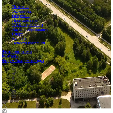
Политика
Экономика
Общество
Происшествия
ЖКХ и транспорт
Наука и образование
Спорт
Культура
Новости компаний
Фоторепортажи
Контакты
Форум Академгородка