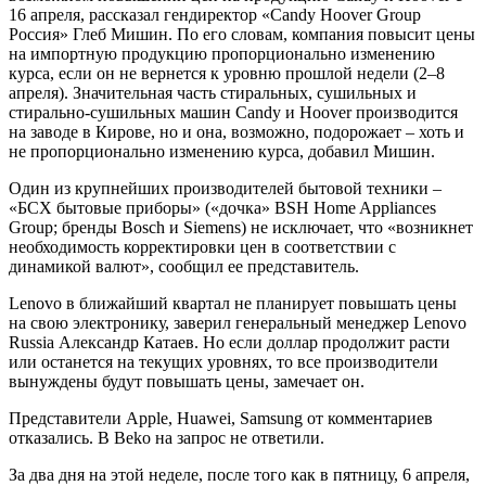
16 апреля, рассказал гендиректор «Candy Hoover Group
Россия» Глеб Мишин. По его словам, компания повысит цены
на импортную продукцию пропорционально изменению
курса, если он не вернется к уровню прошлой недели (2–8
апреля). Значительная часть стиральных, сушильных и
стирально-сушильных машин Candy и Hoover производится
на заводе в Кирове, но и она, возможно, подорожает – хоть и
не пропорционально изменению курса, добавил Мишин.
Один из крупнейших производителей бытовой техники –
«БСХ бытовые приборы» («дочка» BSH Home Appliances
Group; бренды Bosch и Siemens) не исключает, что «возникнет
необходимость корректировки цен в соответствии с
динамикой валют», сообщил ее представитель.
Lenovo в ближайший квартал не планирует повышать цены
на свою электронику, заверил генеральный менеджер Lenovo
Russia Александр Катаев. Но если доллар продолжит расти
или останется на текущих уровнях, то все производители
вынуждены будут повышать цены, замечает он.
Представители Apple, Huawei, Samsung от комментариев
отказались. В Beko на запрос не ответили.
За два дня на этой неделе, после того как в пятницу, 6 апреля,