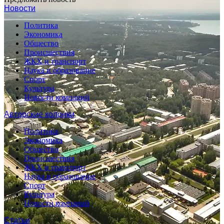
Новости
Политика
Экономика
Общество
Происшествия
ЖКХ и транспорт
Наука и образование
Спорт
Культура
Новости компаний
Авторские колонки
Политика
Экономика
Общество
Происшествия
ЖКХ и транспорт
Наука и образование
Спорт
Культура
Новости компаний
Статьи