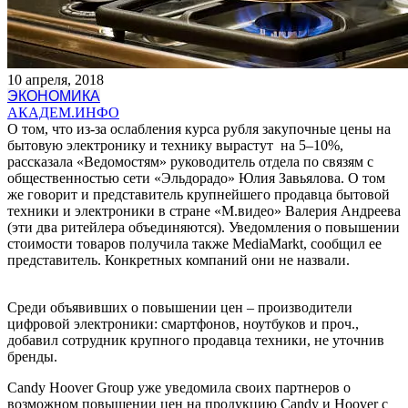
10 апреля, 2018
ЭКОНОМИКА
АКАДЕМ.ИНФО
О том, что из-за ослабления курса рубля закупочные цены на
бытовую электронику и технику вырастут на 5–10%,
рассказала «Ведомостям» руководитель отдела по связям с
общественностью сети «Эльдорадо» Юлия Завьялова. О том
же говорит и представитель крупнейшего продавца бытовой
техники и электроники в стране «М.видео» Валерия Андреева
(эти два ритейлера объединяются). Уведомления о повышении
стоимости товаров получила также MediaMarkt, сообщил ее
представитель. Конкретных компаний они не назвали.
Среди объявивших о повышении цен – производители
цифровой электроники: смартфонов, ноутбуков и проч.,
добавил сотрудник крупного продавца техники, не уточнив
бренды.
Candy Hoover Group уже уведомила своих партнеров о
возможном повышении цен на продукцию Candy и Hoover с