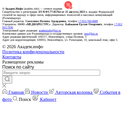
© Академ.Инфо
(academ.info) — сетевое издание.
Свидетельство о регистрации
ЭЛ №ФС77-85764 от 25 августа 2023 г.
выдано Федеральной
службой по надзору в сфере связи, информационных технологий и массовых коммуникаций
(Роскомнадзор).
Главный редактор:
Сысолина Полина Эдуардовна
, телефон
+7-913-760-0689
Учредитель:
ООО «МЕДИАРЕСУРС»
. Директор:
Байжанов Ерлан Омарович
, телефон
+7-913
915-7036
Электронный адрес редакции:
academinfo@list.ru
Контактные данные для Роскомнадзора и государственных органов:
irex@list.ru
Адрес редакции фактический: 630117, Новосибирск, улица Полевая, 3
Адрес для корреспонденции: 630055, Новосибирск, ул. Разъездная, 10, цокольный этаж, офис 5.
© 2026 Академ.инфо
Политика конфиденциальности
Контакты
Размещение рекламы
Поиск по сайту
Главная
Новости
Авторская колонка
События в
фото
Поиск
Кабинет