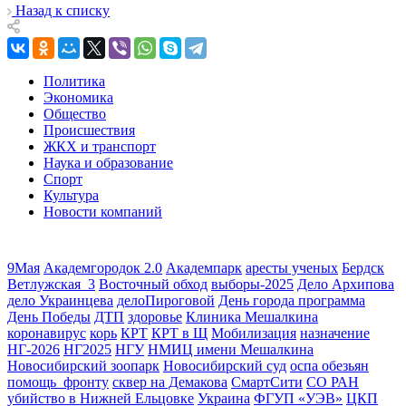
Назад к списку
Политика
Экономика
Общество
Происшествия
ЖКХ и транспорт
Наука и образование
Спорт
Культура
Новости компаний
9Мая
Академгородок 2.0
Академпарк
аресты ученых
Бердск
Ветлужская_3
Восточный обход
выборы-2025
Дело Архипова
дело Украинцева
делоПироговой
День города программа
День Победы
ДТП
здоровье
Клиника Мешалкина
коронавирус
корь
КРТ
КРТ в Щ
Мобилизация
назначение
НГ-2026
НГ2025
НГУ
НМИЦ имени Мешалкина
Новосибирский зоопарк
Новосибирский суд
оспа обезьян
помощь_фронту
сквер на Демакова
СмартСити
СО РАН
убийство в Нижней Ельцовке
Украина
ФГУП «УЭВ»
ЦКП