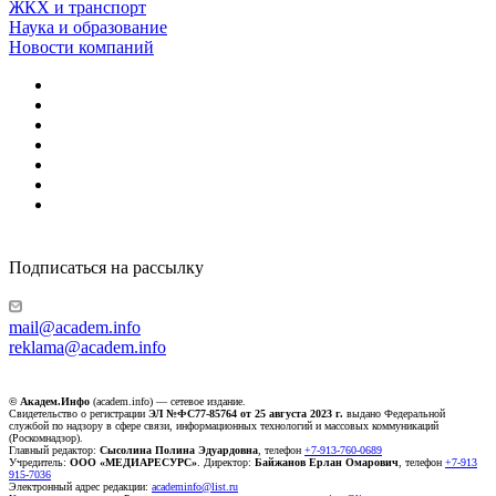
ЖКХ и транспорт
Наука и образование
Новости компаний
Подписаться на рассылку
mail@academ.info
reklama@academ.info
© Академ.Инфо
(academ.info) — сетевое издание.
Свидетельство о регистрации
ЭЛ №ФС77-85764 от 25 августа 2023 г.
выдано Федеральной
службой по надзору в сфере связи, информационных технологий и массовых коммуникаций
(Роскомнадзор).
Главный редактор:
Сысолина Полина Эдуардовна
, телефон
+7-913-760-0689
Учредитель:
ООО «МЕДИАРЕСУРС»
. Директор:
Байжанов Ерлан Омарович
, телефон
+7-913
915-7036
Электронный адрес редакции:
academinfo@list.ru