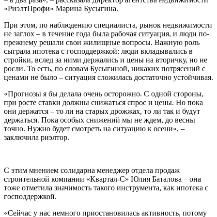
«РиэлтПрофи» Марина Бусыгина.
При этом, по наблюдению специалиста, рынок недвижимости
не заглох – в течение года была рабочая ситуация, и люди по-
прежнему решали свои жилищные вопросы. Важную роль
сыграла ипотека с господдержкой: люди вкладывались в
стройки, вслед за ними держались и цены на вторичку, но не
росли. То есть, по словам Бусыгиной, никаких потрясений с
ценами не было – ситуация сложилась достаточно устойчивая.
«Прогнозы я бы делала очень осторожно. С одной стороны,
при росте ставки должны снижаться спрос и цены. Но пока
они держатся – то ли на старых дрожжах, то ли так и будут
держаться. Пока особых снижений мы не ждем, до весны
точно. Нужно будет смотреть на ситуацию к осени», –
заключила риэлтор.
С этим мнением солидарна менеджер отдела продаж
строительной компании «Квартал-С» Юлия Баталова – она
тоже отметила значимость такого инструмента, как ипотека с
господдержкой.
«Сейчас у нас немного приостановилась активность, потому