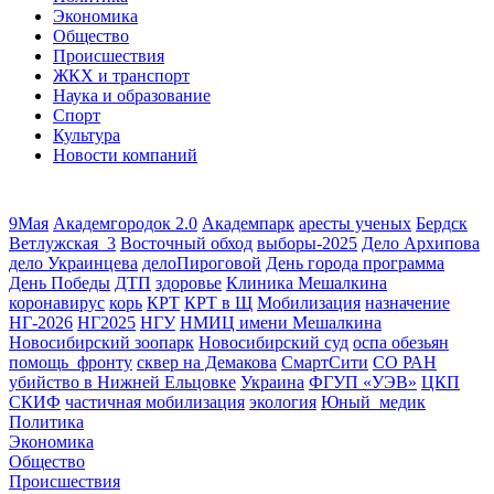
Экономика
Общество
Происшествия
ЖКХ и транспорт
Наука и образование
Спорт
Культура
Новости компаний
9Мая
Академгородок 2.0
Академпарк
аресты ученых
Бердск
Ветлужская_3
Восточный обход
выборы-2025
Дело Архипова
дело Украинцева
делоПироговой
День города программа
День Победы
ДТП
здоровье
Клиника Мешалкина
коронавирус
корь
КРТ
КРТ в Щ
Мобилизация
назначение
НГ-2026
НГ2025
НГУ
НМИЦ имени Мешалкина
Новосибирский зоопарк
Новосибирский суд
оспа обезьян
помощь_фронту
сквер на Демакова
СмартСити
СО РАН
убийство в Нижней Ельцовке
Украина
ФГУП «УЭВ»
ЦКП
СКИФ
частичная мобилизация
экология
Юный_медик
Политика
Экономика
Общество
Происшествия