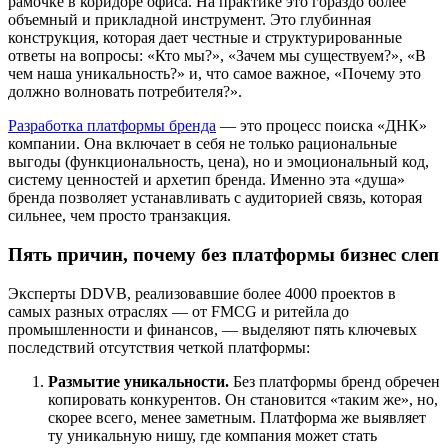
рамочке в коридоре офиса. На практике это гораздо более
объемный и прикладной инструмент. Это глубинная
конструкция, которая дает честные и структурированные
ответы на вопросы: «Кто мы?», «Зачем мы существуем?», «В
чем наша уникальность?» и, что самое важное, «Почему это
должно волновать потребителя?».
Разработка платформы бренда
— это процесс поиска «ДНК»
компании. Она включает в себя не только рациональные
выгоды (функциональность, цена), но и эмоциональный код,
систему ценностей и архетип бренда. Именно эта «душа»
бренда позволяет устанавливать с аудиторией связь, которая
сильнее, чем просто транзакция.
Пять причин, почему без платформы бизнес слеп
Эксперты DDVB, реализовавшие более 4000 проектов в
самых разных отраслях — от FMCG и ритейла до
промышленности и финансов, — выделяют пять ключевых
последствий отсутствия четкой платформы:
Размытие уникальности.
Без платформы бренд обречен
копировать конкурентов. Он становится «таким же», но,
скорее всего, менее заметным. Платформа же выявляет
ту уникальную нишу, где компания может стать