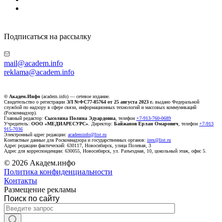
Подписаться на рассылку
mail@academ.info
reklama@academ.info
© Академ.Инфо
(academ.info) — сетевое издание.
Свидетельство о регистрации
ЭЛ №ФС77-85764 от 25 августа 2023 г.
выдано Федеральной
службой по надзору в сфере связи, информационных технологий и массовых коммуникаций
(Роскомнадзор).
Главный редактор:
Сысолина Полина Эдуардовна
, телефон
+7-913-760-0689
Учредитель:
ООО «МЕДИАРЕСУРС»
. Директор:
Байжанов Ерлан Омарович
, телефон
+7-913
915-7036
Электронный адрес редакции:
academinfo@list.ru
Контактные данные для Роскомнадзора и государственных органов:
irex@list.ru
Адрес редакции фактический: 630117, Новосибирск, улица Полевая, 3
Адрес для корреспонденции: 630055, Новосибирск, ул. Разъездная, 10, цокольный этаж, офис 5.
© 2026 Академ.инфо
Политика конфиденциальности
Контакты
Размещение рекламы
Поиск по сайту