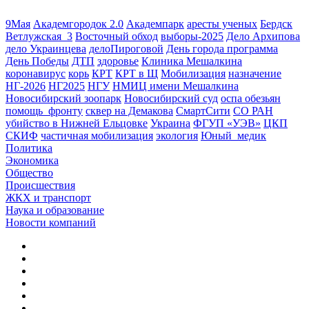
9Мая
Академгородок 2.0
Академпарк
аресты ученых
Бердск
Ветлужская_3
Восточный обход
выборы-2025
Дело Архипова
дело Украинцева
делоПироговой
День города программа
День Победы
ДТП
здоровье
Клиника Мешалкина
коронавирус
корь
КРТ
КРТ в Щ
Мобилизация
назначение
НГ-2026
НГ2025
НГУ
НМИЦ имени Мешалкина
Новосибирский зоопарк
Новосибирский суд
оспа обезьян
помощь_фронту
сквер на Демакова
СмартСити
СО РАН
убийство в Нижней Ельцовке
Украина
ФГУП «УЭВ»
ЦКП
СКИФ
частичная мобилизация
экология
Юный_медик
Политика
Экономика
Общество
Происшествия
ЖКХ и транспорт
Наука и образование
Новости компаний