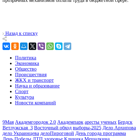
прозрачных механизмов оплаты труда в бюджетной сфере.
Назад к списку
Политика
Экономика
Общество
Происшествия
ЖКХ и транспорт
Наука и образование
Спорт
Культура
Новости компаний
9Мая
Академгородок 2.0
Академпарк
аресты ученых
Бердск
Ветлужская_3
Восточный обход
выборы-2025
Дело Архипова
дело Украинцева
делоПироговой
День города программа
День Победы
ДТП
здоровье
Клиника Мешалкина