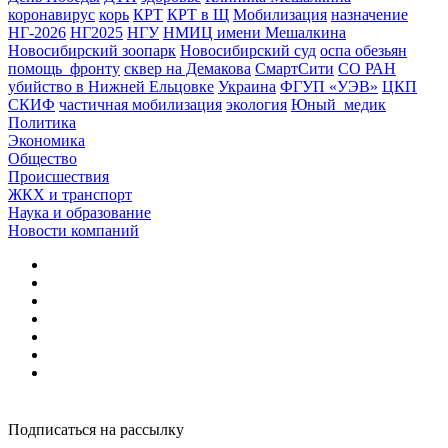
коронавирус
корь
КРТ
КРТ в Щ
Мобилизация
назначение
НГ-2026
НГ2025
НГУ
НМИЦ имени Мешалкина
Новосибирский зоопарк
Новосибирский суд
оспа обезьян
помощь_фронту
сквер на Демакова
СмартСити
СО РАН
убийство в Нижней Ельцовке
Украина
ФГУП «УЭВ»
ЦКП
СКИФ
частичная мобилизация
экология
Юный_медик
Политика
Экономика
Общество
Происшествия
ЖКХ и транспорт
Наука и образование
Новости компаний
Подписаться на рассылку