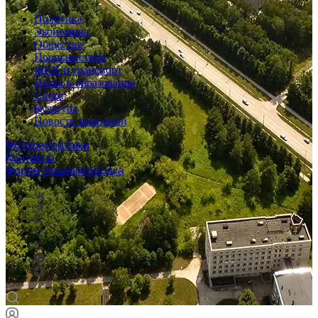
Политика
Экономика
Общество
Происшествия
ЖКХ и транспорт
Наука и образование
Спорт
Культура
Новости компаний
Фоторепортажи
Контакты
Форум Академгородка