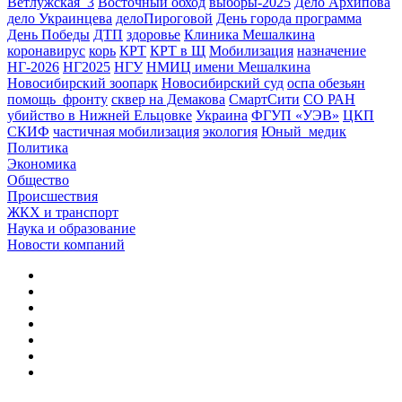
Ветлужская_3
Восточный обход
выборы-2025
Дело Архипова
дело Украинцева
делоПироговой
День города программа
День Победы
ДТП
здоровье
Клиника Мешалкина
коронавирус
корь
КРТ
КРТ в Щ
Мобилизация
назначение
НГ-2026
НГ2025
НГУ
НМИЦ имени Мешалкина
Новосибирский зоопарк
Новосибирский суд
оспа обезьян
помощь_фронту
сквер на Демакова
СмартСити
СО РАН
убийство в Нижней Ельцовке
Украина
ФГУП «УЭВ»
ЦКП
СКИФ
частичная мобилизация
экология
Юный_медик
Политика
Экономика
Общество
Происшествия
ЖКХ и транспорт
Наука и образование
Новости компаний