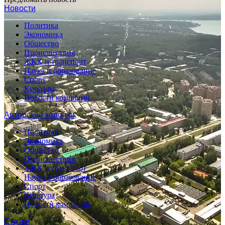
Новости
Политика
Экономика
Общество
Происшествия
ЖКХ и транспорт
Наука и образование
Спорт
Культура
Новости компаний
Авторские колонки
Политика
Экономика
Общество
Происшествия
ЖКХ и транспорт
Наука и образование
Спорт
Культура
Новости компаний
Статьи