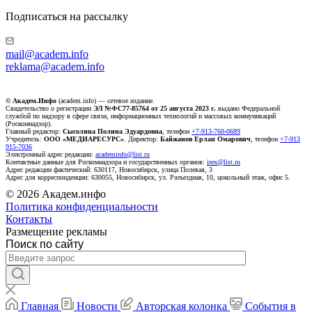
Подписаться на рассылку
mail@academ.info
reklama@academ.info
© Академ.Инфо
(academ.info) — сетевое издание.
Свидетельство о регистрации
ЭЛ №ФС77-85764 от 25 августа 2023 г.
выдано Федеральной
службой по надзору в сфере связи, информационных технологий и массовых коммуникаций
(Роскомнадзор).
Главный редактор:
Сысолина Полина Эдуардовна
, телефон
+7-913-760-0689
Учредитель:
ООО «МЕДИАРЕСУРС»
. Директор:
Байжанов Ерлан Омарович
, телефон
+7-913
915-7036
Электронный адрес редакции:
academinfo@list.ru
Контактные данные для Роскомнадзора и государственных органов:
irex@list.ru
Адрес редакции фактический: 630117, Новосибирск, улица Полевая, 3
Адрес для корреспонденции: 630055, Новосибирск, ул. Разъездная, 10, цокольный этаж, офис 5.
© 2026 Академ.инфо
Политика конфиденциальности
Контакты
Размещение рекламы
Поиск по сайту
Главная
Новости
Авторская колонка
События в