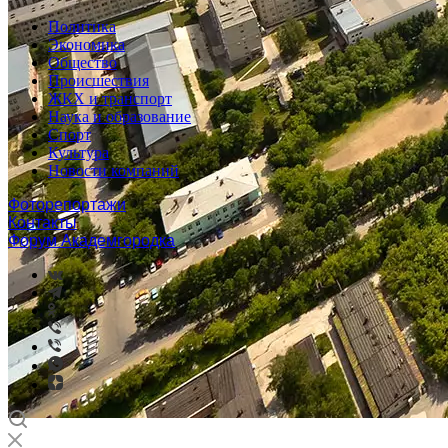
Политика
Экономика
Общество
Происшествия
ЖКХ и транспорт
Наука и образование
Спорт
Культура
Новости компаний
Фоторепортажи
Контакты
Форум Академгородка