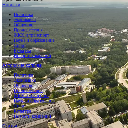
Новости
Политика
Экономика
Общество
Происшествия
ЖКХ и транспорт
Наука и образование
Спорт
Культура
Новости компаний
Авторские колонки
Политика
Экономика
Общество
Происшествия
ЖКХ и транспорт
Наука и образование
Спорт
Культура
Новости компаний
Статьи