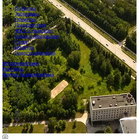
Политика
Экономика
Общество
Происшествия
ЖКХ и транспорт
Наука и образование
Спорт
Культура
Новости компаний
Фоторепортажи
Контакты
Форум Академгородка