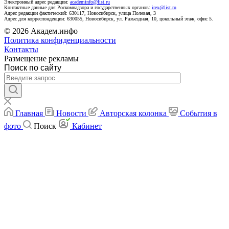
Электронный адрес редакции:
academinfo@list.ru
Контактные данные для Роскомнадзора и государственных органов:
irex@list.ru
Адрес редакции фактический: 630117, Новосибирск, улица Полевая, 3
Адрес для корреспонденции: 630055, Новосибирск, ул. Разъездная, 10, цокольный этаж, офис 5.
© 2026 Академ.инфо
Политика конфиденциальности
Контакты
Размещение рекламы
Поиск по сайту
Главная
Новости
Авторская колонка
События в
фото
Поиск
Кабинет