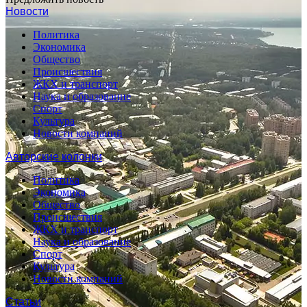
Новости
Политика
Экономика
Общество
Происшествия
ЖКХ и транспорт
Наука и образование
Спорт
Культура
Новости компаний
Авторские колонки
Политика
Экономика
Общество
Происшествия
ЖКХ и транспорт
Наука и образование
Спорт
Культура
Новости компаний
Статьи