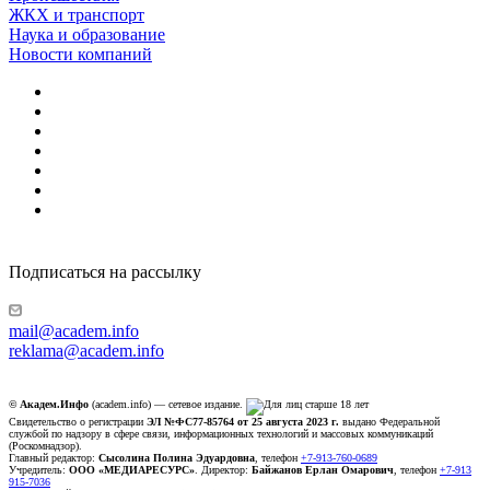
ЖКХ и транспорт
Наука и образование
Новости компаний
Подписаться на рассылку
mail@academ.info
reklama@academ.info
© Академ.Инфо
(academ.info) — сетевое издание.
Свидетельство о регистрации
ЭЛ №ФС77-85764 от 25 августа 2023 г.
выдано Федеральной
службой по надзору в сфере связи, информационных технологий и массовых коммуникаций
(Роскомнадзор).
Главный редактор:
Сысолина Полина Эдуардовна
, телефон
+7-913-760-0689
Учредитель:
ООО «МЕДИАРЕСУРС»
. Директор:
Байжанов Ерлан Омарович
, телефон
+7-913
915-7036