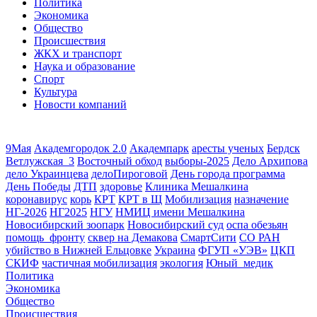
Политика
Экономика
Общество
Происшествия
ЖКХ и транспорт
Наука и образование
Спорт
Культура
Новости компаний
9Мая
Академгородок 2.0
Академпарк
аресты ученых
Бердск
Ветлужская_3
Восточный обход
выборы-2025
Дело Архипова
дело Украинцева
делоПироговой
День города программа
День Победы
ДТП
здоровье
Клиника Мешалкина
коронавирус
корь
КРТ
КРТ в Щ
Мобилизация
назначение
НГ-2026
НГ2025
НГУ
НМИЦ имени Мешалкина
Новосибирский зоопарк
Новосибирский суд
оспа обезьян
помощь_фронту
сквер на Демакова
СмартСити
СО РАН
убийство в Нижней Ельцовке
Украина
ФГУП «УЭВ»
ЦКП
СКИФ
частичная мобилизация
экология
Юный_медик
Политика
Экономика
Общество
Происшествия