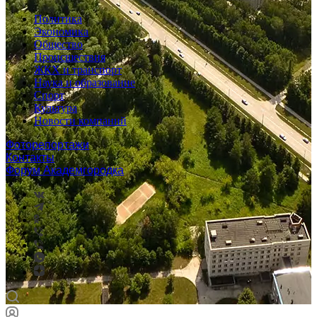
Политика
Экономика
Общество
Происшествия
ЖКХ и транспорт
Наука и образование
Спорт
Культура
Новости компаний
Фоторепортажи
Контакты
Форум Академгородка