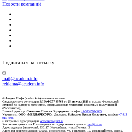
Новости компаний
Подписаться на рассылку
mail@academ.info
reklama@academ.info
© Академ.Инфо
(academ.info) — сетевое издание.
Свидетельство о регистрации
ЭЛ №ФС77-85764 от 25 августа 2023 г.
выдано Федеральной
службой по надзору в сфере связи, информационных технологий и массовых коммуникаций
(Роскомнадзор).
Главный редактор:
Сысолина Полина Эдуардовна
, телефон
+7-913-760-0689
Учредитель:
ООО «МЕДИАРЕСУРС»
. Директор:
Байжанов Ерлан Омарович
, телефон
+7-913
915-7036
Электронный адрес редакции:
academinfo@list.ru
Контактные данные для Роскомнадзора и государственных органов:
irex@list.ru
Адрес редакции фактический: 630117, Новосибирск, улица Полевая, 3
Адрес для корреспонденции: 630055, Новосибирск, ул. Разъездная, 10, цокольный этаж, офис 5.