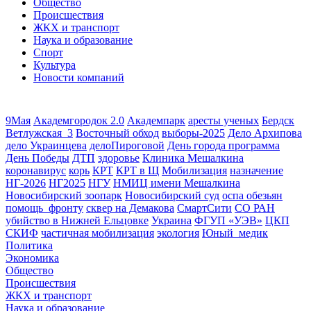
Общество
Происшествия
ЖКХ и транспорт
Наука и образование
Спорт
Культура
Новости компаний
9Мая
Академгородок 2.0
Академпарк
аресты ученых
Бердск
Ветлужская_3
Восточный обход
выборы-2025
Дело Архипова
дело Украинцева
делоПироговой
День города программа
День Победы
ДТП
здоровье
Клиника Мешалкина
коронавирус
корь
КРТ
КРТ в Щ
Мобилизация
назначение
НГ-2026
НГ2025
НГУ
НМИЦ имени Мешалкина
Новосибирский зоопарк
Новосибирский суд
оспа обезьян
помощь_фронту
сквер на Демакова
СмартСити
СО РАН
убийство в Нижней Ельцовке
Украина
ФГУП «УЭВ»
ЦКП
СКИФ
частичная мобилизация
экология
Юный_медик
Политика
Экономика
Общество
Происшествия
ЖКХ и транспорт
Наука и образование