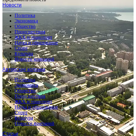
Новости
Политика
Экономика
Общество
Происшествия
ЖКХ и транспорт
Наука и образование
Спорт
Культура
Новости компаний
Авторские колонки
Политика
Экономика
Общество
Происшествия
ЖКХ и транспорт
Наука и образование
Спорт
Культура
Новости компаний
Статьи