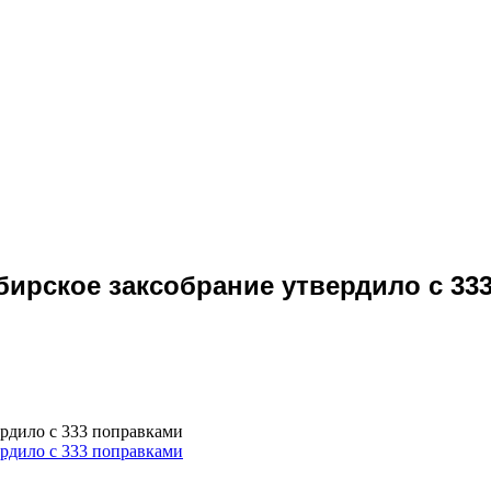
бирское заксобрание утвердило с 33
ердило с 333 поправками