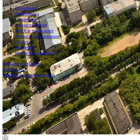
Политика
Экономика
Общество
Происшествия
ЖКХ и транспорт
Наука и образование
Спорт
Культура
Новости компаний
Фоторепортажи
Контакты
Форум Академгородка