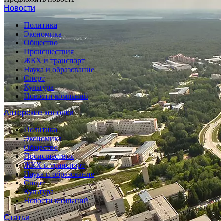
Новости
Политика
Экономика
Общество
Происшествия
ЖКХ и транспорт
Наука и образование
Спорт
Культура
Новости компаний
Авторские колонки
Политика
Экономика
Общество
Происшествия
ЖКХ и транспорт
Наука и образование
Спорт
Культура
Новости компаний
Статьи