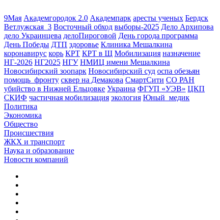
9Мая
Академгородок 2.0
Академпарк
аресты ученых
Бердск
Ветлужская_3
Восточный обход
выборы-2025
Дело Архипова
дело Украинцева
делоПироговой
День города программа
День Победы
ДТП
здоровье
Клиника Мешалкина
коронавирус
корь
КРТ
КРТ в Щ
Мобилизация
назначение
НГ-2026
НГ2025
НГУ
НМИЦ имени Мешалкина
Новосибирский зоопарк
Новосибирский суд
оспа обезьян
помощь_фронту
сквер на Демакова
СмартСити
СО РАН
убийство в Нижней Ельцовке
Украина
ФГУП «УЭВ»
ЦКП
СКИФ
частичная мобилизация
экология
Юный_медик
Политика
Экономика
Общество
Происшествия
ЖКХ и транспорт
Наука и образование
Новости компаний