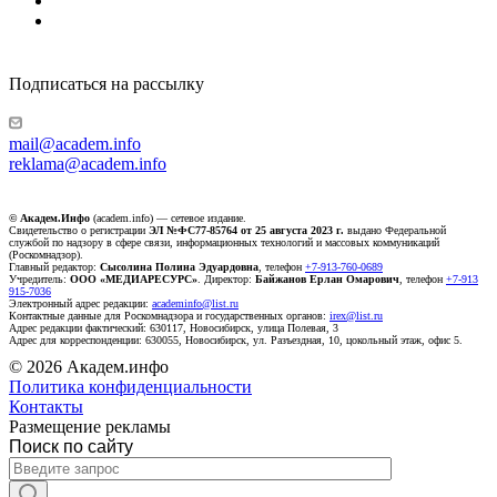
Подписаться на рассылку
mail@academ.info
reklama@academ.info
© Академ.Инфо
(academ.info) — сетевое издание.
Свидетельство о регистрации
ЭЛ №ФС77-85764 от 25 августа 2023 г.
выдано Федеральной
службой по надзору в сфере связи, информационных технологий и массовых коммуникаций
(Роскомнадзор).
Главный редактор:
Сысолина Полина Эдуардовна
, телефон
+7-913-760-0689
Учредитель:
ООО «МЕДИАРЕСУРС»
. Директор:
Байжанов Ерлан Омарович
, телефон
+7-913
915-7036
Электронный адрес редакции:
academinfo@list.ru
Контактные данные для Роскомнадзора и государственных органов:
irex@list.ru
Адрес редакции фактический: 630117, Новосибирск, улица Полевая, 3
Адрес для корреспонденции: 630055, Новосибирск, ул. Разъездная, 10, цокольный этаж, офис 5.
© 2026 Академ.инфо
Политика конфиденциальности
Контакты
Размещение рекламы
Поиск по сайту