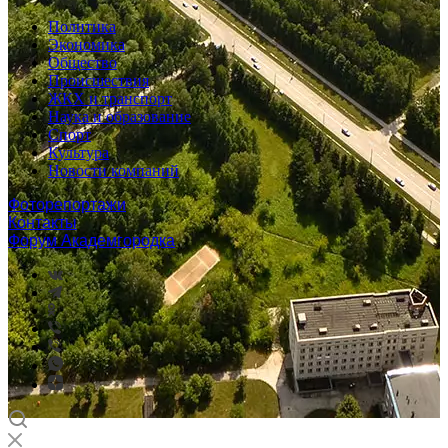
Политика
Экономика
Общество
Происшествия
ЖКХ и транспорт
Наука и образование
Спорт
Культура
Новости компаний
Фоторепортажи
Контакты
Форум Академгородка