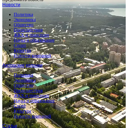
Новости
Политика
Экономика
Общество
Происшествия
ЖКХ и транспорт
Наука и образование
Спорт
Культура
Новости компаний
Авторские колонки
Политика
Экономика
Общество
Происшествия
ЖКХ и транспорт
Наука и образование
Спорт
Культура
Новости компаний
Статьи