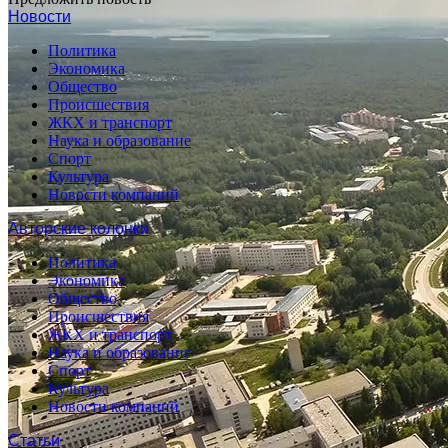
Новости
Политика
Экономика
Общество
Происшествия
ЖКХ и транспорт
Наука и образование
Спорт
Культура
Новости компаний
Авторские колонки
Политика
Экономика
Общество
Происшествия
ЖКХ и транспорт
Наука и образование
Спорт
Культура
Новости компаний
Статьи