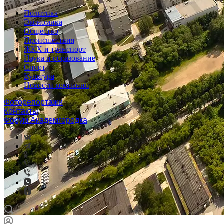
Политика
Экономика
Общество
Происшествия
ЖКХ и транспорт
Наука и образование
Спорт
Культура
Новости компаний
Фоторепортажи
Контакты
Форум Академгородка