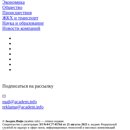
Экономика
Общество
Происшествия
ЖКХ и транспорт
Наука и образование
Новости компаний
Подписаться на рассылку
mail@academ.info
reklama@academ.info
© Академ.Инфо
(academ.info) — сетевое издание.
Свидетельство о регистрации
ЭЛ №ФС77-85764 от 25 августа 2023 г.
выдано Федеральной
службой по надзору в сфере связи, информационных технологий и массовых коммуникаций