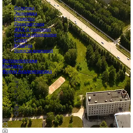
Политика
Экономика
Общество
Происшествия
ЖКХ и транспорт
Наука и образование
Спорт
Культура
Новости компаний
Фоторепортажи
Контакты
Форум Академгородка