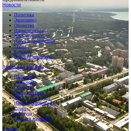
Новости
Политика
Экономика
Общество
Происшествия
ЖКХ и транспорт
Наука и образование
Спорт
Культура
Новости компаний
Авторские колонки
Политика
Экономика
Общество
Происшествия
ЖКХ и транспорт
Наука и образование
Спорт
Культура
Новости компаний
Статьи