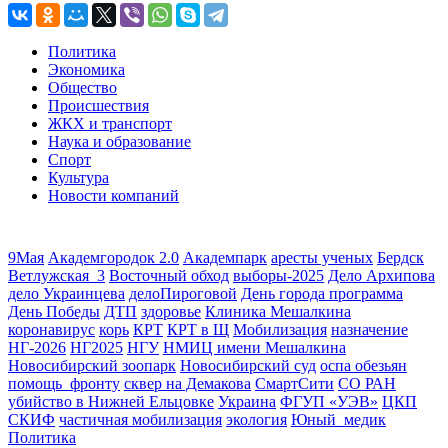
Политика
Экономика
Общество
Происшествия
ЖКХ и транспорт
Наука и образование
Спорт
Культура
Новости компаний
9Мая
Академгородок 2.0
Академпарк
аресты ученых
Бердск
Ветлужская_3
Восточный обход
выборы-2025
Дело Архипова
дело Украинцева
делоПироговой
День города программа
День Победы
ДТП
здоровье
Клиника Мешалкина
коронавирус
корь
КРТ
КРТ в Щ
Мобилизация
назначение
НГ-2026
НГ2025
НГУ
НМИЦ имени Мешалкина
Новосибирский зоопарк
Новосибирский суд
оспа обезьян
помощь_фронту
сквер на Демакова
СмартСити
СО РАН
убийство в Нижней Ельцовке
Украина
ФГУП «УЭВ»
ЦКП
СКИФ
частичная мобилизация
экология
Юный_медик
Политика